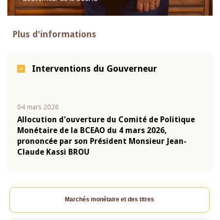
Plus d'informations
Interventions du Gouverneur
04 mars 2026
22 ju
que
Allocution d'ouverture du Comité de Politique
Mot 
Monétaire de la BCEAO du 4 mars 2026,
Kass
-
prononcée par son Président Monsieur Jean-
prés
Claude Kassi BROU
BCE
Marchés monétaire et des titres