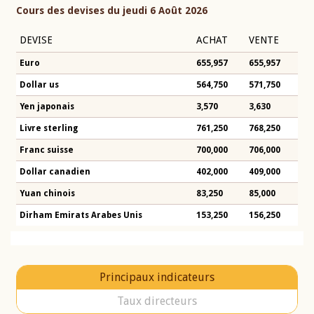
Cours des devises du jeudi 6 Août 2026
DEVISE
ACHAT
VENTE
Euro
655,957
655,957
Dollar us
564,750
571,750
Yen japonais
3,570
3,630
Livre sterling
761,250
768,250
Franc suisse
700,000
706,000
Dollar canadien
402,000
409,000
Yuan chinois
83,250
85,000
Dirham Emirats Arabes Unis
153,250
156,250
Principaux indicateurs
Taux directeurs