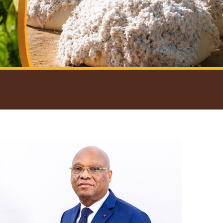
introductif du Gouverneur
Open
configuration
options