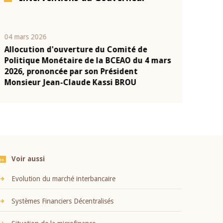
04 mars 2026
22 juillet 2026
Allocution d'ouverture du Comité de
Mot introduc
n
Politique Monétaire de la BCEAO du 4 mars
Claude Kassi
2026, prononcée par son Président
présentation
Monsieur Jean-Claude Kassi BROU
BCEAO
Voir aussi
Evolution du marché interbancaire
Systèmes Financiers Décentralisés