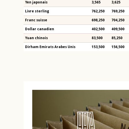
Yen japonais
3,565
3,625
Livre sterling
762,250
769,250
Franc suisse
698,250
704,250
Dollar canadien
402,500
409,500
Yuan chinois
83,500
85,250
Dirham Emirats Arabes Unis
153,500
156,500