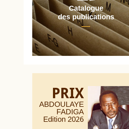
Catalogue
nt
des publications
PRIX
ABDOULAYE
FADIGA
Edition 20
26