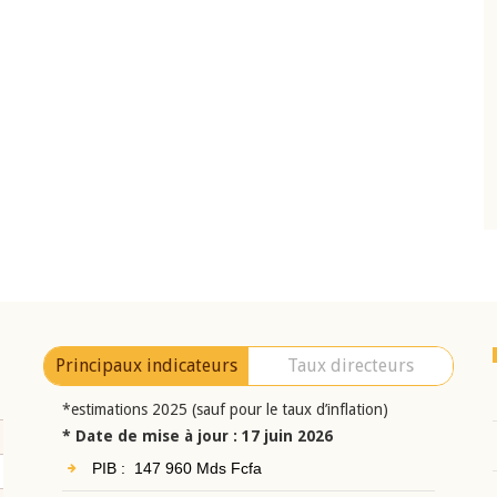
10 juin 2026
eur Jean-
Allocution d'ouverture du Comité de
a cérémonie de
Politique Monétaire de la BCEAO du 10 jui
uel 2025 de la
2026, prononcée par son Président
Monsieur Jean-Claude Kassi BROU
Principaux indicateurs
Taux directeurs
*estimations 2025 (sauf pour le taux d’inflation)
* Date de mise à jour : 17 juin 2026
PIB : 147 960 Mds Fcfa