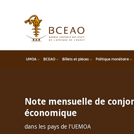
Skip
to
main
content
UMOA
BCEAO
Billets et pièces
Politique monétaire
Note mensuelle de conjo
économique
dans les pays de l'UEMOA