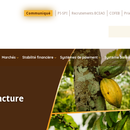
Menu
Communiqué
PI-SPI
Recrutements BCEAO
COFEB
Pri
Top
Marchés
Stabilité financière
Systèmes de paiement
Système bancair
ncture