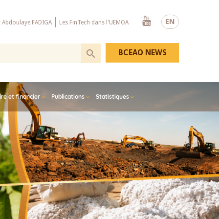
Youtube
EN
x Abdoulaye FADIGA
Les FinTech dans l'UEMOA
BCEAO NEWS
e et financier
Publications
Statistiques