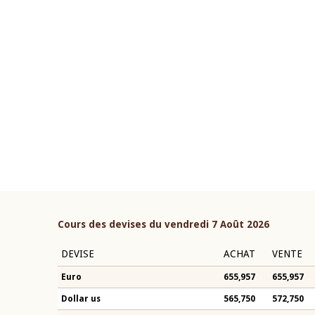
22 juillet 2026
ouverture du Comité de
Mot introductif du Gouvern
étaire de la BCEAO du 4 mars
Claude Kassi BROU lors de l
ée par son Président
présentation du rapport ann
n-Claude Kassi BROU
BCEAO
Cours des devises du vendredi 7 Août 2026
DEVISE
ACHAT
VENTE
Euro
655,957
655,957
Dollar us
565,750
572,750