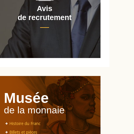
Avis
de recrutement
d
Musée
de la monnaie
Histoire du Franc
Billets et pièces