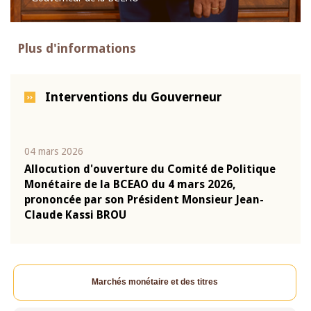
Plus d'informations
Interventions du Gouverneur
04 mars 2026
22 ju
que
Allocution d'ouverture du Comité de Politique
Mot 
Monétaire de la BCEAO du 4 mars 2026,
Kass
-
prononcée par son Président Monsieur Jean-
prés
Claude Kassi BROU
BCE
Marchés monétaire et des titres