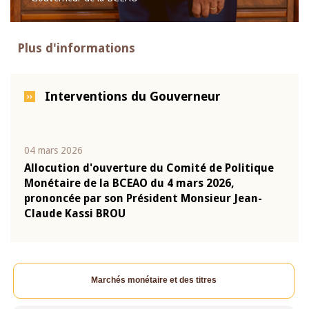
Plus d'informations
Interventions du Gouverneur
04 mars 2026
22 ju
que
Allocution d'ouverture du Comité de Politique
Mot 
Monétaire de la BCEAO du 4 mars 2026,
Kass
-
prononcée par son Président Monsieur Jean-
prés
Claude Kassi BROU
BCE
Marchés monétaire et des titres