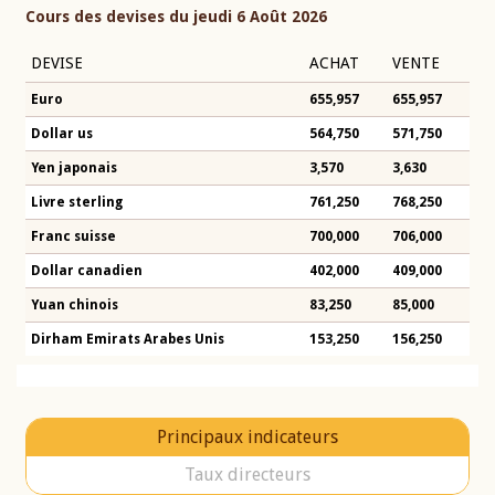
Cours des devises du jeudi 6 Août 2026
DEVISE
ACHAT
VENTE
Euro
655,957
655,957
Dollar us
564,750
571,750
Yen japonais
3,570
3,630
Livre sterling
761,250
768,250
Franc suisse
700,000
706,000
Dollar canadien
402,000
409,000
Yuan chinois
83,250
85,000
Dirham Emirats Arabes Unis
153,250
156,250
Principaux indicateurs
Taux directeurs