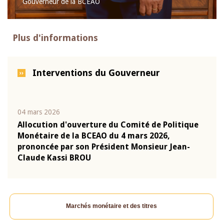
Gouverneur de la BCEAO
Plus d'informations
Interventions du Gouverneur
04 mars 2026
22 ju
que
Allocution d'ouverture du Comité de Politique
Mot 
Monétaire de la BCEAO du 4 mars 2026,
Kass
-
prononcée par son Président Monsieur Jean-
prés
Claude Kassi BROU
BCE
Marchés monétaire et des titres