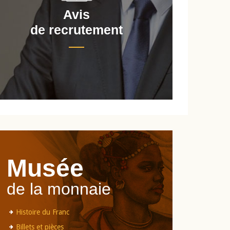
Avis
de recrutement
d
Musée
de la monnaie
Histoire du Franc
Billets et pièces