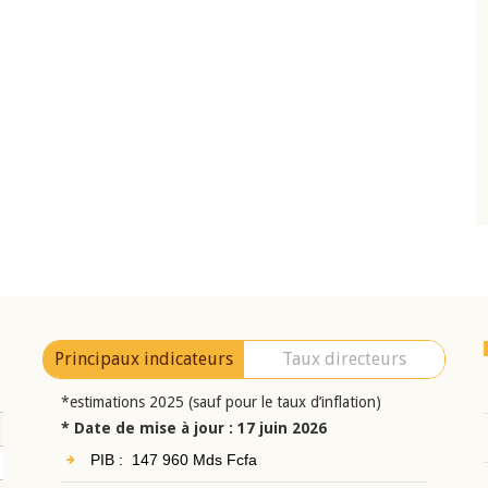
10 juin 2026
eur Jean-
Allocution d'ouverture du Comité de
a cérémonie de
Politique Monétaire de la BCEAO du 10 jui
uel 2025 de la
2026, prononcée par son Président
Monsieur Jean-Claude Kassi BROU
Principaux indicateurs
Taux directeurs
*estimations 2025 (sauf pour le taux d’inflation)
* Date de mise à jour : 17 juin 2026
PIB : 147 960 Mds Fcfa