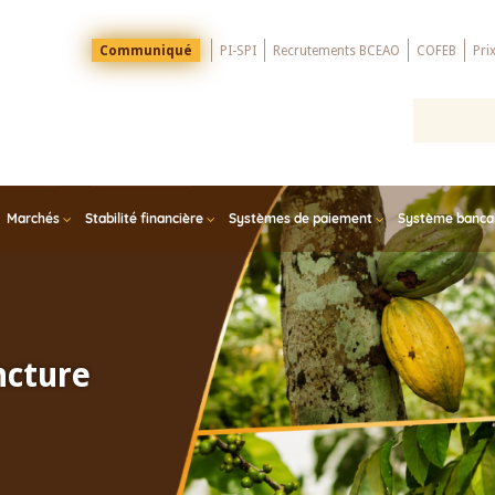
Menu
Communiqué
PI-SPI
Recrutements BCEAO
COFEB
Pri
Top
Marchés
Stabilité financière
Systèmes de paiement
Système bancair
ncture