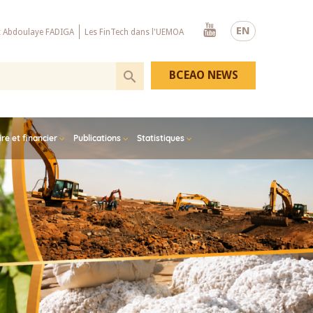
Youtube
EN
x Abdoulaye FADIGA
Les FinTech dans l'UEMOA
BCEAO NEWS
e et financier
Publications
Statistiques