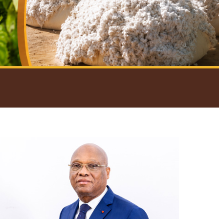
introductif du Gouverneur
Open
configuration
options