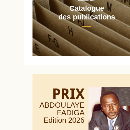
Catalogue
nt
des publications
PRIX
ABDOULAYE
FADIGA
Edition 20
26