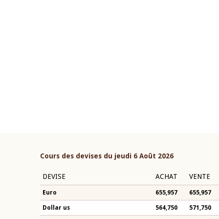
22 juillet 2026
ouverture du Comité de
Mot introductif du Gouvern
étaire de la BCEAO du 4 mars
Claude Kassi BROU lors de l
ée par son Président
présentation du rapport ann
n-Claude Kassi BROU
BCEAO
Cours des devises du jeudi 6 Août 2026
DEVISE
ACHAT
VENTE
Euro
655,957
655,957
Dollar us
564,750
571,750