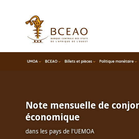
Skip
to
main
content
UMOA
BCEAO
Billets et pièces
Politique monétaire
Note mensuelle de conjo
économique
dans les pays de l'UEMOA