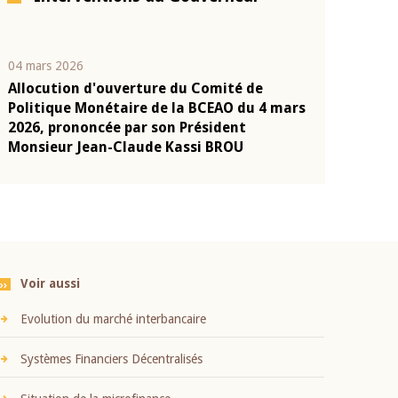
04 mars 2026
22 juillet 2026
Allocution d'ouverture du Comité de
Mot introduc
n
Politique Monétaire de la BCEAO du 4 mars
Claude Kassi
2026, prononcée par son Président
présentation
Monsieur Jean-Claude Kassi BROU
BCEAO
Voir aussi
Evolution du marché interbancaire
Systèmes Financiers Décentralisés