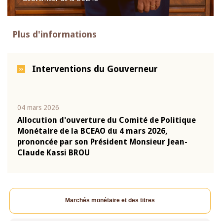
Plus d'informations
Interventions du Gouverneur
04 mars 2026
22 ju
que
Allocution d'ouverture du Comité de Politique
Mot 
Monétaire de la BCEAO du 4 mars 2026,
Kass
-
prononcée par son Président Monsieur Jean-
prés
Claude Kassi BROU
BCE
Marchés monétaire et des titres