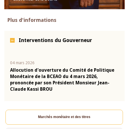
Plus d'informations
Interventions du Gouverneur
04 mars 2026
22 ju
que
Allocution d'ouverture du Comité de Politique
Mot 
Monétaire de la BCEAO du 4 mars 2026,
Kass
-
prononcée par son Président Monsieur Jean-
prés
Claude Kassi BROU
BCE
Marchés monétaire et des titres