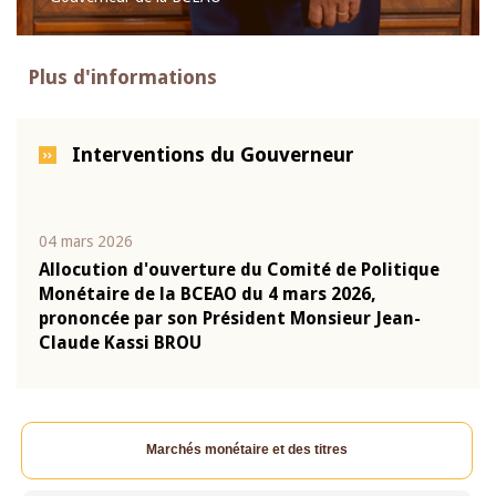
Plus d'informations
Interventions du Gouverneur
04 mars 2026
22 ju
que
Allocution d'ouverture du Comité de Politique
Mot 
Monétaire de la BCEAO du 4 mars 2026,
Kass
-
prononcée par son Président Monsieur Jean-
prés
Claude Kassi BROU
BCE
Marchés monétaire et des titres