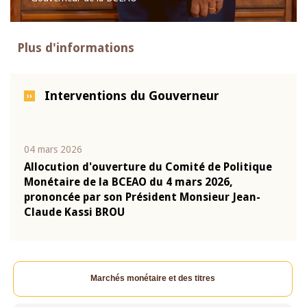
Plus d'informations
Interventions du Gouverneur
04 mars 2026
22 ju
que
Allocution d'ouverture du Comité de Politique
Mot 
Monétaire de la BCEAO du 4 mars 2026,
Kass
-
prononcée par son Président Monsieur Jean-
prés
Claude Kassi BROU
BCE
Marchés monétaire et des titres