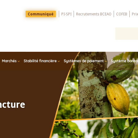
Menu
Communiqué
PI-SPI
Recrutements BCEAO
COFEB
Pri
Top
Marchés
Stabilité financière
Systèmes de paiement
Système bancair
ncture