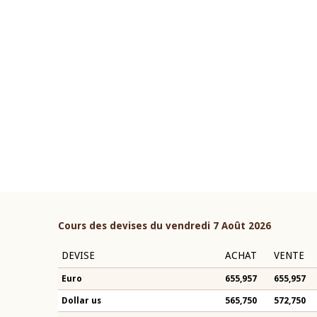
22 juillet 2026
ouverture du Comité de
Mot introductif du Gouvern
étaire de la BCEAO du 4 mars
Claude Kassi BROU lors de l
ée par son Président
présentation du rapport ann
n-Claude Kassi BROU
BCEAO
Cours des devises du vendredi 7 Août 2026
DEVISE
ACHAT
VENTE
Euro
655,957
655,957
Dollar us
565,750
572,750