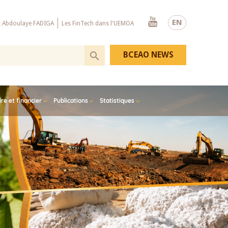
Youtube
EN
x Abdoulaye FADIGA
Les FinTech dans l'UEMOA
BCEAO NEWS
e et financier
Publications
Statistiques