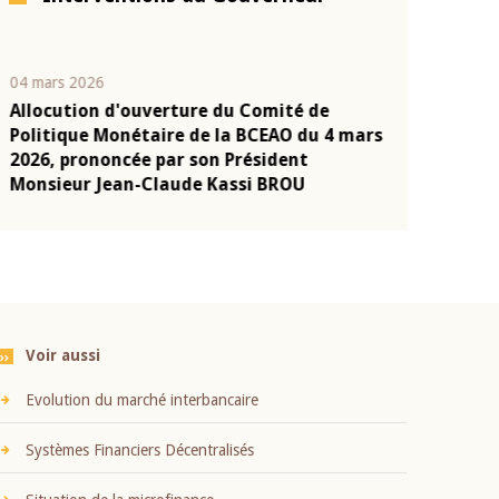
04 mars 2026
22 juillet 2026
Allocution d'ouverture du Comité de
Mot introduc
n
Politique Monétaire de la BCEAO du 4 mars
Claude Kassi
2026, prononcée par son Président
présentation
Monsieur Jean-Claude Kassi BROU
BCEAO
Voir aussi
Evolution du marché interbancaire
Systèmes Financiers Décentralisés