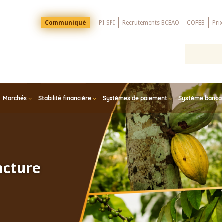
Menu
Communiqué
PI-SPI
Recrutements BCEAO
COFEB
Pri
Top
Marchés
Stabilité financière
Systèmes de paiement
Système bancair
ncture