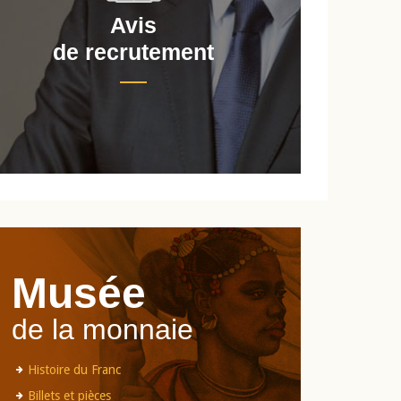
Avis
de recrutement
d
Musée
de la monnaie
Histoire du Franc
Billets et pièces