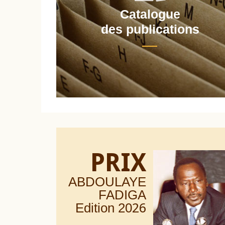
Catalogue
nt
des publications
PRIX
ABDOULAYE
FADIGA
Edition 20
26