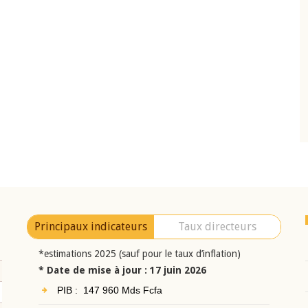
10 juin 2026
eur Jean-
Allocution d'ouverture du Comité de
a cérémonie de
Politique Monétaire de la BCEAO du 10 jui
uel 2025 de la
2026, prononcée par son Président
Monsieur Jean-Claude Kassi BROU
Principaux indicateurs
Taux directeurs
*estimations 2025 (sauf pour le taux d’inflation)
* Date de mise à jour : 17 juin 2026
PIB : 147 960 Mds Fcfa