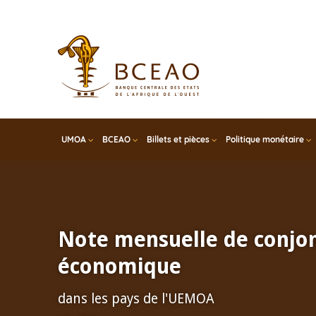
Skip
to
main
content
UMOA
BCEAO
Billets et pièces
Politique monétaire
Note mensuelle de conjo
économique
dans les pays de l'UEMOA