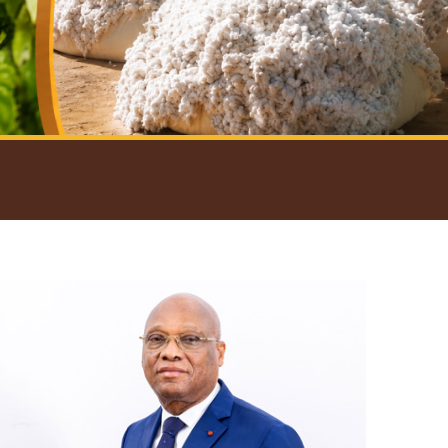
introductif du Gouverneur
Open
configuration
options