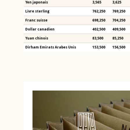
Yen japonais
3,565
3,625
Livre sterling
762,250
769,250
Franc suisse
698,250
704,250
Dollar canadien
402,500
409,500
Yuan chinois
83,500
85,250
Dirham Emirats Arabes Unis
153,500
156,500