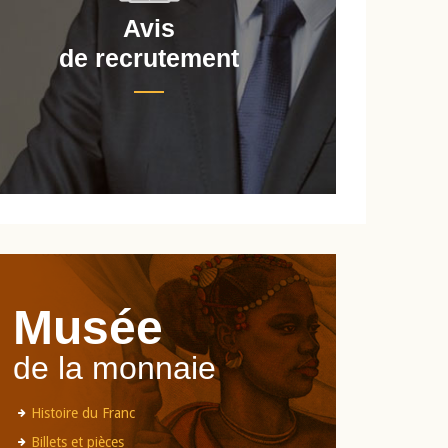
Avis
de recrutement
d
Musée
de la monnaie
Histoire du Franc
Billets et pièces