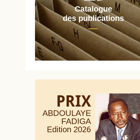
Catalogue
nt
des publications
PRIX
ABDOULAYE
FADIGA
Edition 20
26