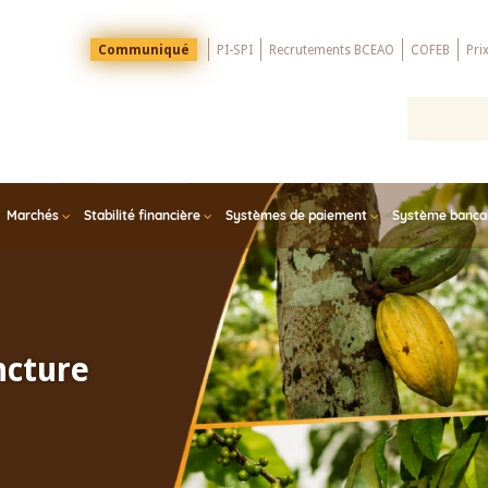
Menu
Communiqué
PI-SPI
Recrutements BCEAO
COFEB
Pri
Top
Marchés
Stabilité financière
Systèmes de paiement
Système bancair
ncture