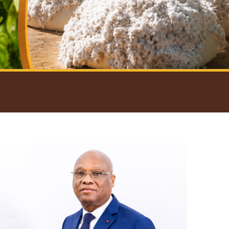
introductif du Gouverneur
Open
configuration
options