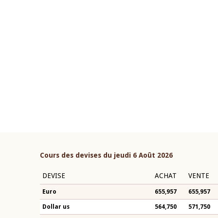
22 juillet 2026
ouverture du Comité de
Mot introductif du Gouvern
étaire de la BCEAO du 4 mars
Claude Kassi BROU lors de l
ée par son Président
présentation du rapport ann
n-Claude Kassi BROU
BCEAO
Cours des devises du jeudi 6 Août 2026
DEVISE
ACHAT
VENTE
Euro
655,957
655,957
Dollar us
564,750
571,750