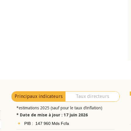
10 juin 2026
eur Jean-
Allocution d'ouverture du Comité de
a cérémonie de
Politique Monétaire de la BCEAO du 10 jui
uel 2025 de la
2026, prononcée par son Président
Monsieur Jean-Claude Kassi BROU
Principaux indicateurs
Taux directeurs
*estimations 2025 (sauf pour le taux d’inflation)
* Date de mise à jour : 17 juin 2026
PIB : 147 960 Mds Fcfa