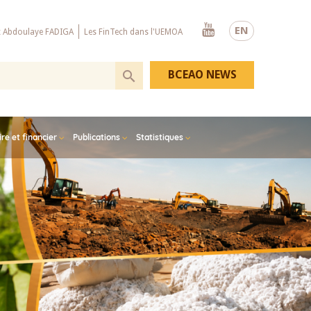
Youtube
EN
x Abdoulaye FADIGA
Les FinTech dans l'UEMOA
BCEAO NEWS
e et financier
Publications
Statistiques