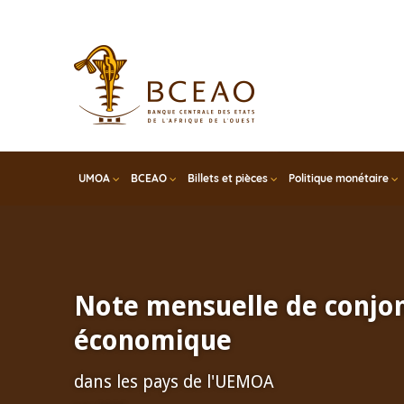
Skip
to
main
content
UMOA
BCEAO
Billets et pièces
Politique monétaire
Note mensuelle de conjo
économique
dans les pays de l'UEMOA