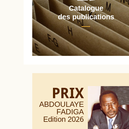
Catalogue
nt
des publications
PRIX
ABDOULAYE
FADIGA
Edition 20
26