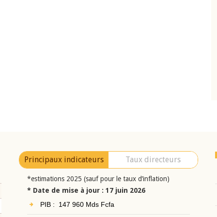
10 juin 2026
eur Jean-
Allocution d'ouverture du Comité de
a cérémonie de
Politique Monétaire de la BCEAO du 10 jui
uel 2025 de la
2026, prononcée par son Président
Monsieur Jean-Claude Kassi BROU
Principaux indicateurs
Taux directeurs
*estimations 2025 (sauf pour le taux d’inflation)
* Date de mise à jour : 17 juin 2026
PIB : 147 960 Mds Fcfa