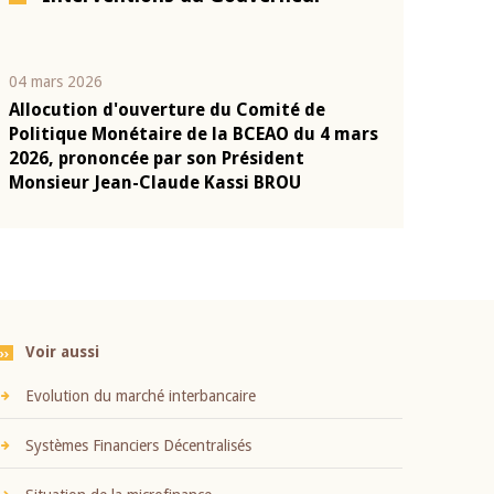
04 mars 2026
22 juillet 2026
Allocution d'ouverture du Comité de
Mot introduc
n
Politique Monétaire de la BCEAO du 4 mars
Claude Kassi
2026, prononcée par son Président
présentation
Monsieur Jean-Claude Kassi BROU
BCEAO
Voir aussi
Evolution du marché interbancaire
Systèmes Financiers Décentralisés