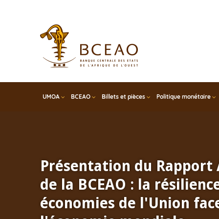
Skip
to
main
content
UMOA
BCEAO
Billets et pièces
Politique monétaire
Présentation du Rapport
de la BCEAO : la résilienc
économies de l'Union face