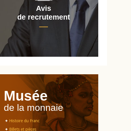
Avis
de recrutement
d
Musée
de la monnaie
Histoire du Franc
Billets et pièces