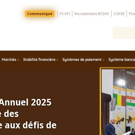
Menu
Communiqué
PI-SPI
Recrutements BCEAO
COFEB
Pri
Top
Marchés
Stabilité financière
Systèmes de paiement
Système bancair
 Annuel 2025
e des
 aux défis de