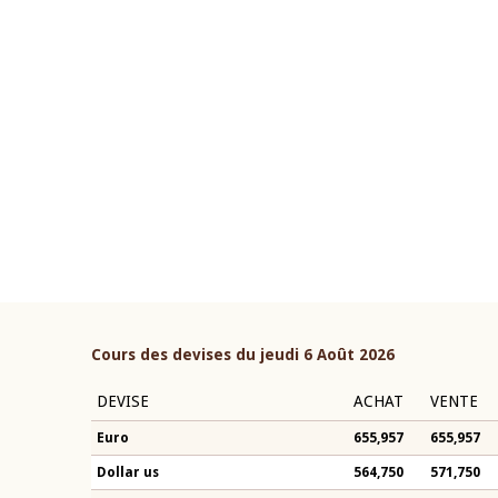
22 juillet 2026
ouverture du Comité de
Mot introductif du Gouvern
étaire de la BCEAO du 4 mars
Claude Kassi BROU lors de l
ée par son Président
présentation du rapport ann
n-Claude Kassi BROU
BCEAO
Cours des devises du jeudi 6 Août 2026
DEVISE
ACHAT
VENTE
Euro
655,957
655,957
Dollar us
564,750
571,750