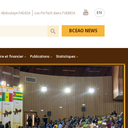
Youtube
EN
x Abdoulaye FADIGA
Les FinTech dans l'UEMOA
BCEAO NEWS
e et financier
Publications
Statistiques