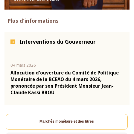
Plus d'informations
Interventions du Gouverneur
04 mars 2026
22 ju
que
Allocution d'ouverture du Comité de Politique
Mot 
Monétaire de la BCEAO du 4 mars 2026,
Kass
-
prononcée par son Président Monsieur Jean-
prés
Claude Kassi BROU
BCE
Marchés monétaire et des titres