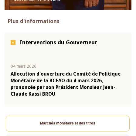
Plus d'informations
Interventions du Gouverneur
04 mars 2026
22 ju
que
Allocution d'ouverture du Comité de Politique
Mot 
Monétaire de la BCEAO du 4 mars 2026,
Kass
-
prononcée par son Président Monsieur Jean-
prés
Claude Kassi BROU
BCE
Marchés monétaire et des titres