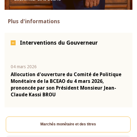
Plus d'informations
Interventions du Gouverneur
04 mars 2026
22 ju
que
Allocution d'ouverture du Comité de Politique
Mot 
Monétaire de la BCEAO du 4 mars 2026,
Kass
-
prononcée par son Président Monsieur Jean-
prés
Claude Kassi BROU
BCE
Marchés monétaire et des titres