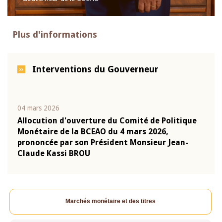
Plus d'informations
Interventions du Gouverneur
04 mars 2026
22 ju
que
Allocution d'ouverture du Comité de Politique
Mot 
Monétaire de la BCEAO du 4 mars 2026,
Kass
-
prononcée par son Président Monsieur Jean-
prés
Claude Kassi BROU
BCE
Marchés monétaire et des titres