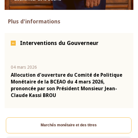
Plus d'informations
Interventions du Gouverneur
04 mars 2026
22 ju
que
Allocution d'ouverture du Comité de Politique
Mot 
Monétaire de la BCEAO du 4 mars 2026,
Kass
-
prononcée par son Président Monsieur Jean-
prés
Claude Kassi BROU
BCE
Marchés monétaire et des titres