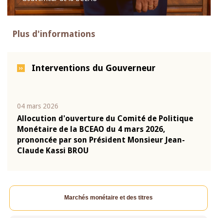
Plus d'informations
Interventions du Gouverneur
04 mars 2026
22 ju
que
Allocution d'ouverture du Comité de Politique
Mot 
Monétaire de la BCEAO du 4 mars 2026,
Kass
-
prononcée par son Président Monsieur Jean-
prés
Claude Kassi BROU
BCE
Marchés monétaire et des titres