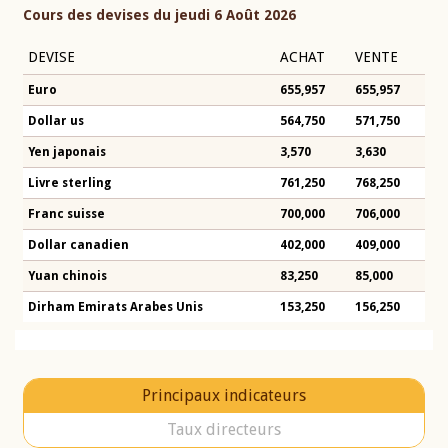
Cours des devises du jeudi 6 Août 2026
DEVISE
ACHAT
VENTE
Euro
655,957
655,957
Dollar us
564,750
571,750
Yen japonais
3,570
3,630
Livre sterling
761,250
768,250
Franc suisse
700,000
706,000
Dollar canadien
402,000
409,000
Yuan chinois
83,250
85,000
Dirham Emirats Arabes Unis
153,250
156,250
Principaux indicateurs
Taux directeurs