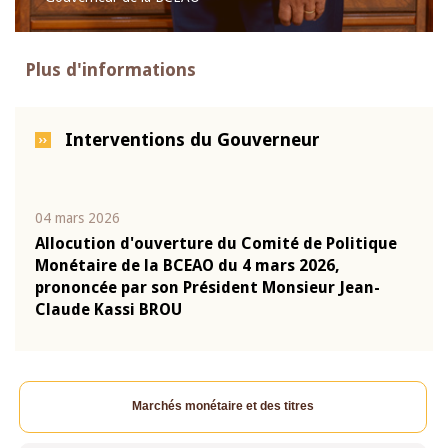
Plus d'informations
Interventions du Gouverneur
04 mars 2026
22 ju
que
Allocution d'ouverture du Comité de Politique
Mot 
Monétaire de la BCEAO du 4 mars 2026,
Kass
-
prononcée par son Président Monsieur Jean-
prés
Claude Kassi BROU
BCE
Marchés monétaire et des titres