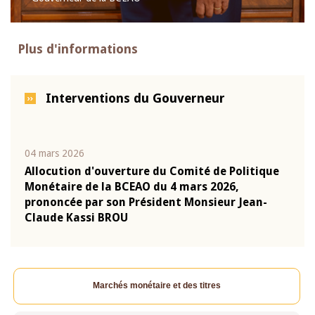
Plus d'informations
Interventions du Gouverneur
04 mars 2026
22 ju
que
Allocution d'ouverture du Comité de Politique
Mot 
Monétaire de la BCEAO du 4 mars 2026,
Kass
-
prononcée par son Président Monsieur Jean-
prés
Claude Kassi BROU
BCE
Marchés monétaire et des titres