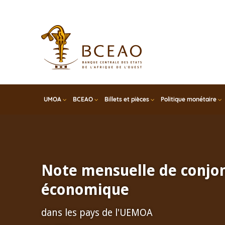
Skip
to
main
content
UMOA
BCEAO
Billets et pièces
Politique monétaire
Note mensuelle de conjo
économique
dans les pays de l'UEMOA