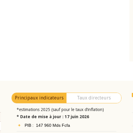
10 juin 2026
eur Jean-
Allocution d'ouverture du Comité de
a cérémonie de
Politique Monétaire de la BCEAO du 10 jui
uel 2025 de la
2026, prononcée par son Président
Monsieur Jean-Claude Kassi BROU
Principaux indicateurs
Taux directeurs
*estimations 2025 (sauf pour le taux d’inflation)
* Date de mise à jour : 17 juin 2026
PIB : 147 960 Mds Fcfa