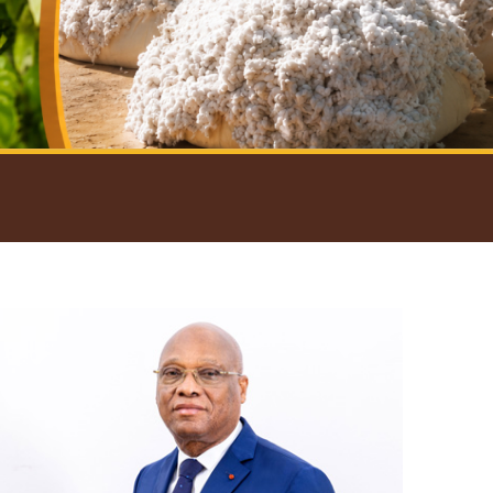
introductif du Gouverneur
Open
configuration
options