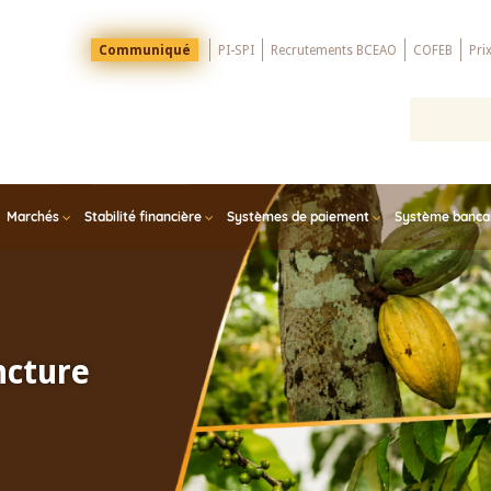
Menu
Communiqué
PI-SPI
Recrutements BCEAO
COFEB
Pri
Top
Marchés
Stabilité financière
Systèmes de paiement
Système bancair
ncture