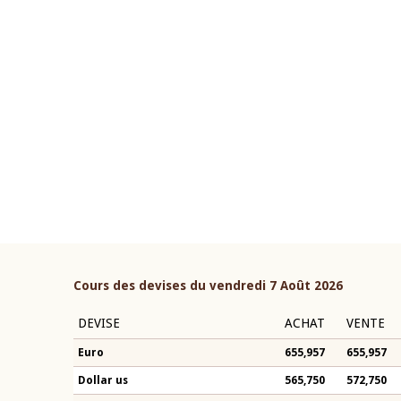
22 juillet 2026
ouverture du Comité de
Mot introductif du Gouvern
étaire de la BCEAO du 4 mars
Claude Kassi BROU lors de l
ée par son Président
présentation du rapport ann
n-Claude Kassi BROU
BCEAO
Cours des devises du vendredi 7 Août 2026
DEVISE
ACHAT
VENTE
Euro
655,957
655,957
Dollar us
565,750
572,750