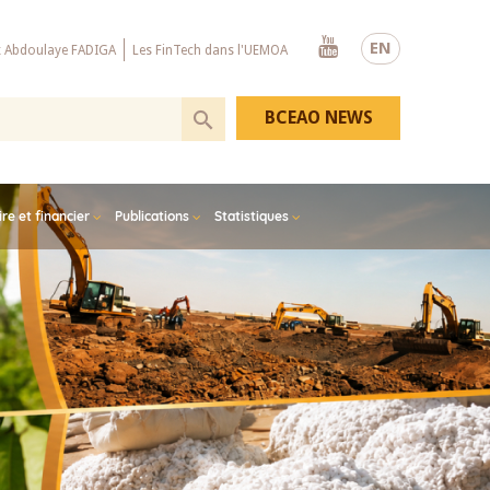
Youtube
EN
x Abdoulaye FADIGA
Les FinTech dans l'UEMOA
BCEAO NEWS
e et financier
Publications
Statistiques