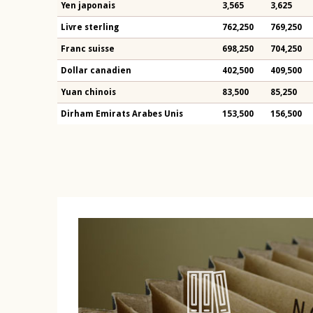
Yen japonais
3,565
3,625
Livre sterling
762,250
769,250
Franc suisse
698,250
704,250
Dollar canadien
402,500
409,500
Yuan chinois
83,500
85,250
Dirham Emirats Arabes Unis
153,500
156,500