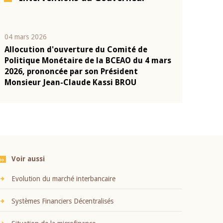
04 mars 2026
22 juillet 2026
Allocution d'ouverture du Comité de
Mot introduc
n
Politique Monétaire de la BCEAO du 4 mars
Claude Kassi
2026, prononcée par son Président
présentation
Monsieur Jean-Claude Kassi BROU
BCEAO
Voir aussi
Evolution du marché interbancaire
Systèmes Financiers Décentralisés