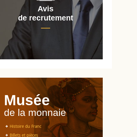
Avis
de recrutement
d
Musée
de la monnaie
Histoire du Franc
Billets et pièces