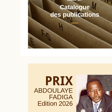
Catalogue
nt
des publications
PRIX
ABDOULAYE
FADIGA
Edition 20
26