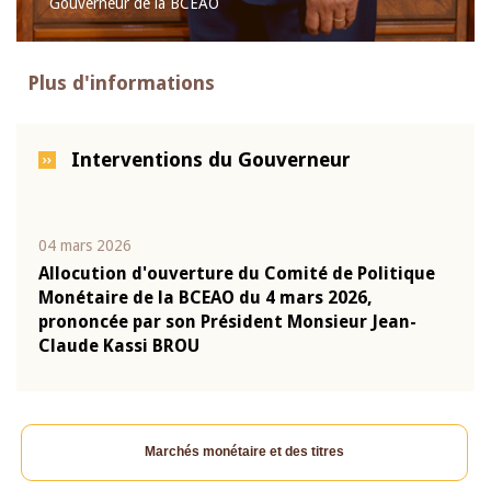
Gouverneur de la BCEAO
Plus d'informations
Interventions du Gouverneur
04 mars 2026
22 ju
que
Allocution d'ouverture du Comité de Politique
Mot 
Monétaire de la BCEAO du 4 mars 2026,
Kass
-
prononcée par son Président Monsieur Jean-
prés
Claude Kassi BROU
BCE
Marchés monétaire et des titres