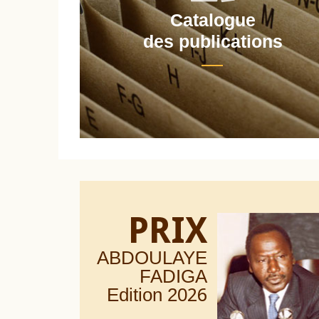
Catalogue
nt
des publications
PRIX
ABDOULAYE
FADIGA
Edition 20
26