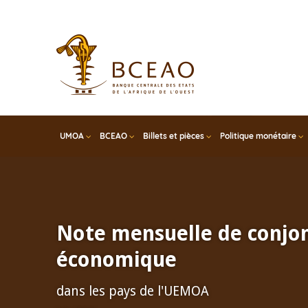
Skip
to
main
content
UMOA
BCEAO
Billets et pièces
Politique monétaire
Note mensuelle de conjo
économique
dans les pays de l'UEMOA