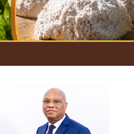
introductif du Gouverneur
Open
configuration
options