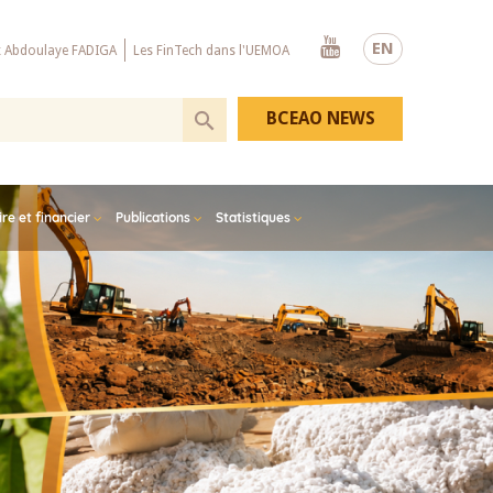
Youtube
EN
x Abdoulaye FADIGA
Les FinTech dans l'UEMOA
BCEAO NEWS
e et financier
Publications
Statistiques