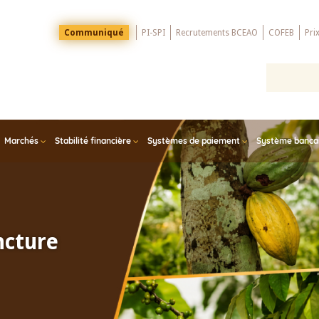
Menu
Communiqué
PI-SPI
Recrutements BCEAO
COFEB
Pri
Top
Marchés
Stabilité financière
Systèmes de paiement
Système bancair
ncture