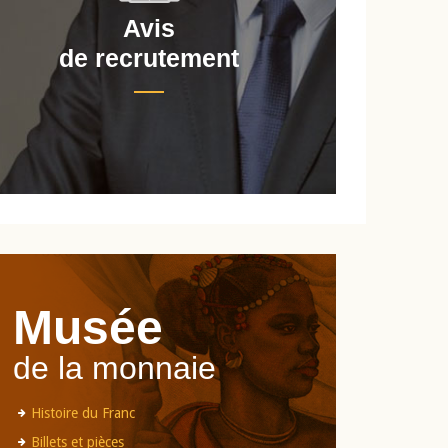
Avis
de recrutement
d
Musée
de la monnaie
Histoire du Franc
Billets et pièces