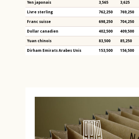
Yen japonais
3,565
3,625
Livre sterling
762,250
769,250
Franc suisse
698,250
704,250
Dollar canadien
402,500
409,500
Yuan chinois
83,500
85,250
Dirham Emirats Arabes Unis
153,500
156,500