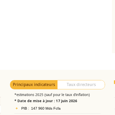
10 juin 2026
eur Jean-
Allocution d'ouverture du Comité de
a cérémonie de
Politique Monétaire de la BCEAO du 10 jui
uel 2025 de la
2026, prononcée par son Président
Monsieur Jean-Claude Kassi BROU
Principaux indicateurs
Taux directeurs
*estimations 2025 (sauf pour le taux d’inflation)
* Date de mise à jour : 17 juin 2026
PIB : 147 960 Mds Fcfa