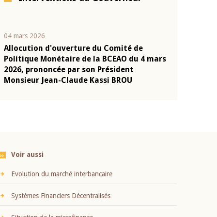
04 mars 2026
22 juillet 2026
Allocution d'ouverture du Comité de
Mot introduc
n
Politique Monétaire de la BCEAO du 4 mars
Claude Kassi
2026, prononcée par son Président
présentation
Monsieur Jean-Claude Kassi BROU
BCEAO
Voir aussi
Evolution du marché interbancaire
Systèmes Financiers Décentralisés