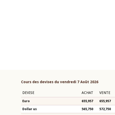
22 juillet 2026
ouverture du Comité de
Mot introductif du Gouvern
étaire de la BCEAO du 4 mars
Claude Kassi BROU lors de l
ée par son Président
présentation du rapport ann
n-Claude Kassi BROU
BCEAO
Cours des devises du vendredi 7 Août 2026
DEVISE
ACHAT
VENTE
Euro
655,957
655,957
Dollar us
565,750
572,750