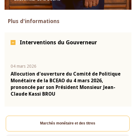
Plus d'informations
Interventions du Gouverneur
04 mars 2026
22 ju
que
Allocution d'ouverture du Comité de Politique
Mot 
Monétaire de la BCEAO du 4 mars 2026,
Kass
-
prononcée par son Président Monsieur Jean-
prés
Claude Kassi BROU
BCE
Marchés monétaire et des titres