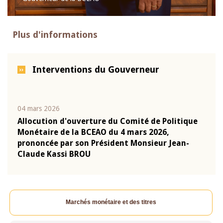
Plus d'informations
Interventions du Gouverneur
04 mars 2026
22 ju
que
Allocution d'ouverture du Comité de Politique
Mot 
Monétaire de la BCEAO du 4 mars 2026,
Kass
-
prononcée par son Président Monsieur Jean-
prés
Claude Kassi BROU
BCE
Marchés monétaire et des titres