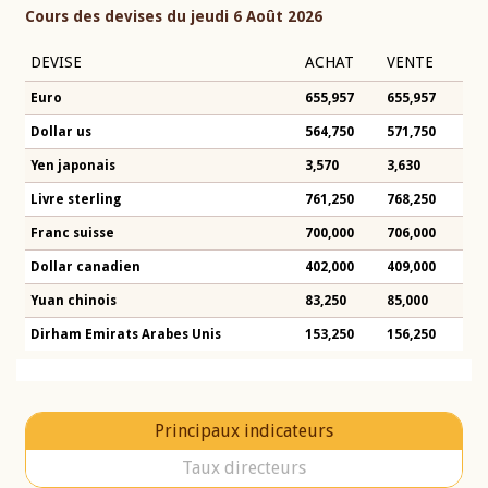
Cours des devises du jeudi 6 Août 2026
DEVISE
ACHAT
VENTE
Euro
655,957
655,957
Dollar us
564,750
571,750
Yen japonais
3,570
3,630
Livre sterling
761,250
768,250
Franc suisse
700,000
706,000
Dollar canadien
402,000
409,000
Yuan chinois
83,250
85,000
Dirham Emirats Arabes Unis
153,250
156,250
Principaux indicateurs
Taux directeurs