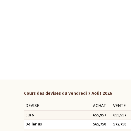
22 juillet 2026
ouverture du Comité de
Mot introductif du Gouvern
étaire de la BCEAO du 4 mars
Claude Kassi BROU lors de l
ée par son Président
présentation du rapport ann
n-Claude Kassi BROU
BCEAO
Cours des devises du vendredi 7 Août 2026
DEVISE
ACHAT
VENTE
Euro
655,957
655,957
Dollar us
565,750
572,750