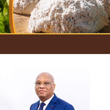
introductif du Gouverneur
Open
configuration
options