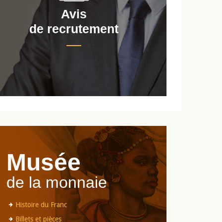
Avis
de recrutement
d
Musée
de la monnaie
Histoire du Franc
Billets et pièces