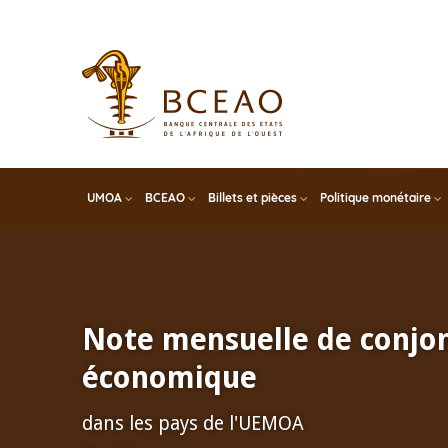
Skip
to
main
content
UMOA
BCEAO
Billets et pièces
Politique monétaire
Note mensuelle de conjo
économique
dans les pays de l'UEMOA