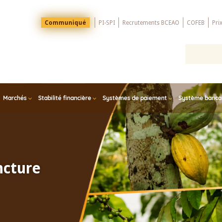
Menu
Communiqué
PI-SPI
Recrutements BCEAO
COFEB
Pri
Top
Marchés
Stabilité financière
Systèmes de paiement
Système bancair
ncture