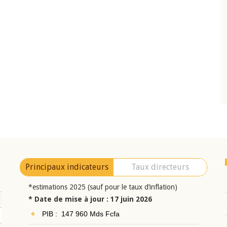
10 juin 2026
eur Jean-
Allocution d'ouverture du Comité de
a cérémonie de
Politique Monétaire de la BCEAO du 10 jui
uel 2025 de la
2026, prononcée par son Président
Monsieur Jean-Claude Kassi BROU
Principaux indicateurs
Taux directeurs
*estimations 2025 (sauf pour le taux d’inflation)
* Date de mise à jour : 17 juin 2026
PIB : 147 960 Mds Fcfa