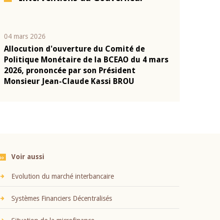
04 mars 2026
22 juillet 2026
Allocution d'ouverture du Comité de
Mot introduc
n
Politique Monétaire de la BCEAO du 4 mars
Claude Kassi
2026, prononcée par son Président
présentation
Monsieur Jean-Claude Kassi BROU
BCEAO
Voir aussi
Evolution du marché interbancaire
Systèmes Financiers Décentralisés