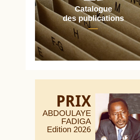
Catalogue
nt
des publications
PRIX
ABDOULAYE
FADIGA
Edition 20
26