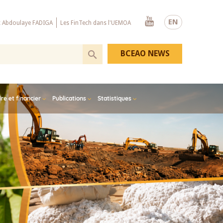
Youtube
EN
x Abdoulaye FADIGA
Les FinTech dans l'UEMOA
BCEAO NEWS
e et financier
Publications
Statistiques