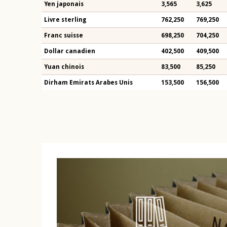
Yen japonais
3,565
3,625
Livre sterling
762,250
769,250
Franc suisse
698,250
704,250
Dollar canadien
402,500
409,500
Yuan chinois
83,500
85,250
Dirham Emirats Arabes Unis
153,500
156,500