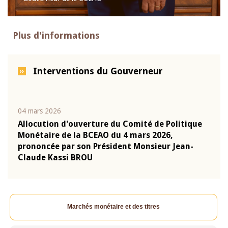
Plus d'informations
Interventions du Gouverneur
04 mars 2026
22 ju
que
Allocution d'ouverture du Comité de Politique
Mot 
Monétaire de la BCEAO du 4 mars 2026,
Kass
-
prononcée par son Président Monsieur Jean-
prés
Claude Kassi BROU
BCE
Marchés monétaire et des titres