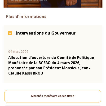
Plus d'informations
Interventions du Gouverneur
04 mars 2026
22 ju
que
Allocution d'ouverture du Comité de Politique
Mot 
Monétaire de la BCEAO du 4 mars 2026,
Kass
-
prononcée par son Président Monsieur Jean-
prés
Claude Kassi BROU
BCE
Marchés monétaire et des titres