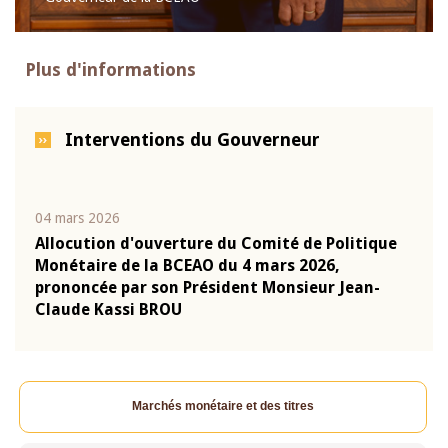
Plus d'informations
Interventions du Gouverneur
04 mars 2026
22 ju
que
Allocution d'ouverture du Comité de Politique
Mot 
Monétaire de la BCEAO du 4 mars 2026,
Kass
-
prononcée par son Président Monsieur Jean-
prés
Claude Kassi BROU
BCE
Marchés monétaire et des titres