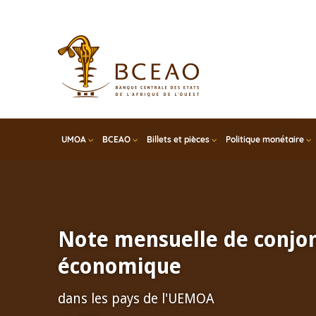
Skip
to
main
content
UMOA
BCEAO
Billets et pièces
Politique monétaire
Note mensuelle de conjo
économique
dans les pays de l'UEMOA