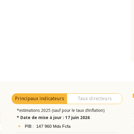
10 juin 2026
eur Jean-
Allocution d'ouverture du Comité de
a cérémonie de
Politique Monétaire de la BCEAO du 10 jui
uel 2025 de la
2026, prononcée par son Président
Monsieur Jean-Claude Kassi BROU
Principaux indicateurs
Taux directeurs
*estimations 2025 (sauf pour le taux d’inflation)
* Date de mise à jour : 17 juin 2026
PIB : 147 960 Mds Fcfa