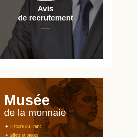
Avis
de recrutement
d
Musée
de la monnaie
Histoire du Franc
Billets et pièces