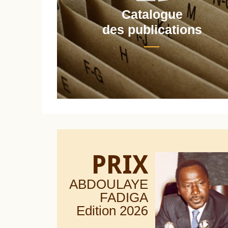
Catalogue
nt
des publications
PRIX
ABDOULAYE
FADIGA
Edition 20
26