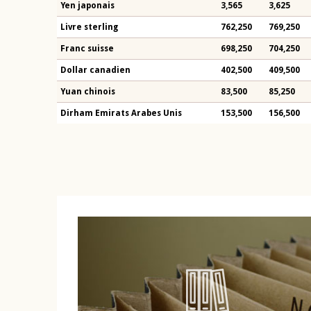
Yen japonais
3,565
3,625
Livre sterling
762,250
769,250
Franc suisse
698,250
704,250
Dollar canadien
402,500
409,500
Yuan chinois
83,500
85,250
Dirham Emirats Arabes Unis
153,500
156,500