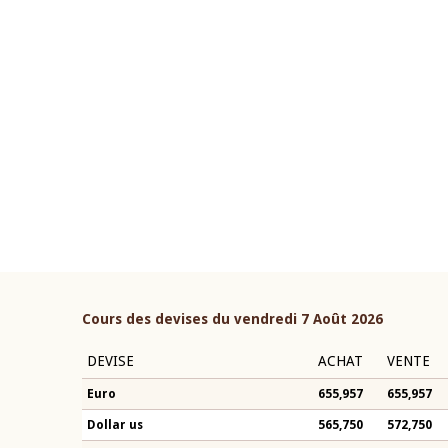
22 juillet 2026
ouverture du Comité de
Mot introductif du Gouvern
étaire de la BCEAO du 4 mars
Claude Kassi BROU lors de l
ée par son Président
présentation du rapport ann
n-Claude Kassi BROU
BCEAO
Cours des devises du vendredi 7 Août 2026
DEVISE
ACHAT
VENTE
Euro
655,957
655,957
Dollar us
565,750
572,750