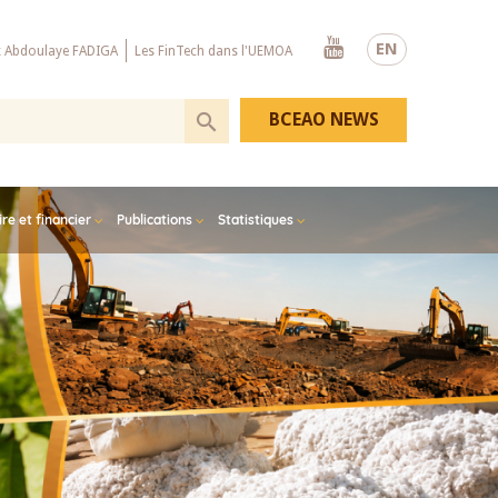
Youtube
EN
x Abdoulaye FADIGA
Les FinTech dans l'UEMOA
BCEAO NEWS
e et financier
Publications
Statistiques