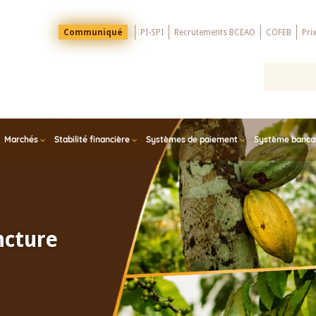
Menu
Communiqué
PI-SPI
Recrutements BCEAO
COFEB
Pri
Top
Marchés
Stabilité financière
Systèmes de paiement
Système bancair
ncture