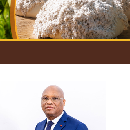
introductif du Gouverneur
Open
configuration
options