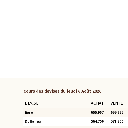
22 juillet 2026
ouverture du Comité de
Mot introductif du Gouvern
étaire de la BCEAO du 4 mars
Claude Kassi BROU lors de l
ée par son Président
présentation du rapport ann
n-Claude Kassi BROU
BCEAO
Cours des devises du jeudi 6 Août 2026
DEVISE
ACHAT
VENTE
Euro
655,957
655,957
Dollar us
564,750
571,750