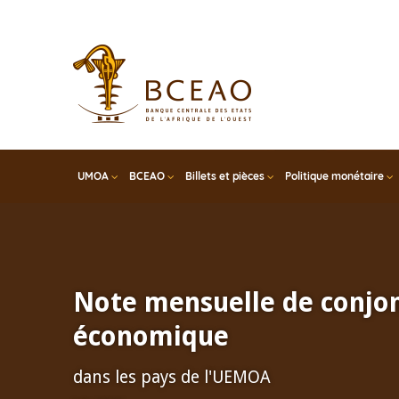
Skip
to
main
content
UMOA
BCEAO
Billets et pièces
Politique monétaire
Note mensuelle de conjo
économique
dans les pays de l'UEMOA