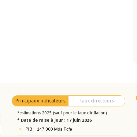
10 juin 2026
eur Jean-
Allocution d'ouverture du Comité de
a cérémonie de
Politique Monétaire de la BCEAO du 10 jui
uel 2025 de la
2026, prononcée par son Président
Monsieur Jean-Claude Kassi BROU
Principaux indicateurs
Taux directeurs
*estimations 2025 (sauf pour le taux d’inflation)
* Date de mise à jour : 17 juin 2026
PIB : 147 960 Mds Fcfa