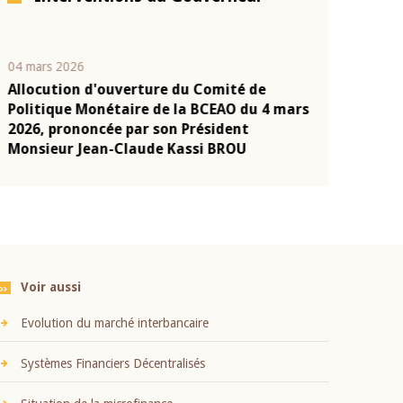
04 mars 2026
22 juillet 2026
Allocution d'ouverture du Comité de
Mot introduc
n
Politique Monétaire de la BCEAO du 4 mars
Claude Kassi
2026, prononcée par son Président
présentation
Monsieur Jean-Claude Kassi BROU
BCEAO
Voir aussi
Evolution du marché interbancaire
Systèmes Financiers Décentralisés