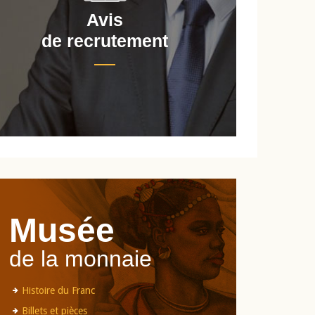
Avis
de recrutement
d
Musée
de la monnaie
Histoire du Franc
Billets et pièces