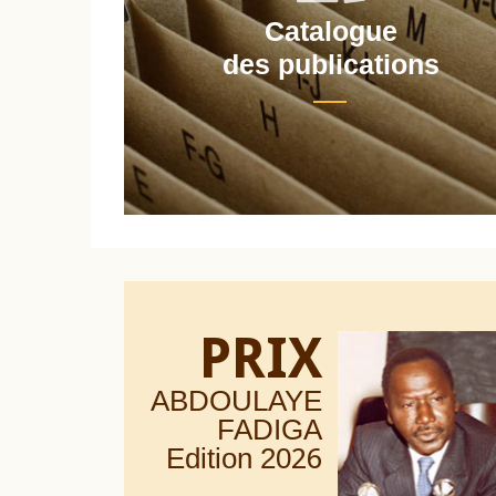
Catalogue
nt
des publications
PRIX
ABDOULAYE
FADIGA
Edition 20
26