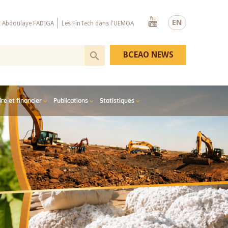
Youtube
EN
x Abdoulaye FADIGA
Les FinTech dans l'UEMOA
BCEAO NEWS
e et financier
Publications
Statistiques