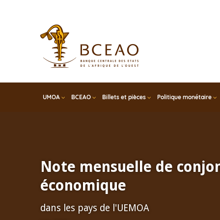
Skip
to
main
content
UMOA
BCEAO
Billets et pièces
Politique monétaire
Note mensuelle de conjo
économique
dans les pays de l'UEMOA