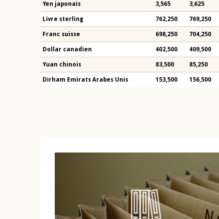
Yen japonais
3,565
3,625
Livre sterling
762,250
769,250
Franc suisse
698,250
704,250
Dollar canadien
402,500
409,500
Yuan chinois
83,500
85,250
Dirham Emirats Arabes Unis
153,500
156,500