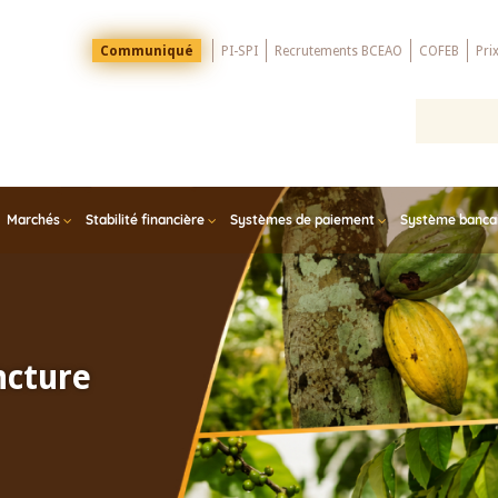
Menu
Communiqué
PI-SPI
Recrutements BCEAO
COFEB
Pri
Top
Marchés
Stabilité financière
Systèmes de paiement
Système bancair
ncture