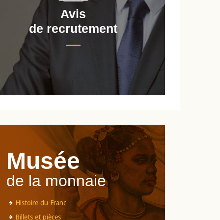
Avis
de recrutement
d
Musée
de la monnaie
Histoire du Franc
Billets et pièces