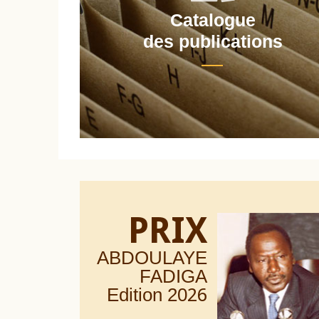
Catalogue
nt
des publications
PRIX
ABDOULAYE
FADIGA
Edition 20
26