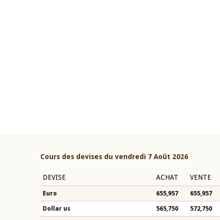
22 juillet 2026
ouverture du Comité de
Mot introductif du Gouvern
étaire de la BCEAO du 4 mars
Claude Kassi BROU lors de l
ée par son Président
présentation du rapport ann
n-Claude Kassi BROU
BCEAO
Cours des devises du vendredi 7 Août 2026
DEVISE
ACHAT
VENTE
Euro
655,957
655,957
Dollar us
565,750
572,750