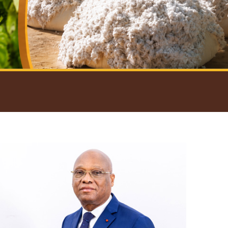
introductif du Gouverneur
Open
configuration
options