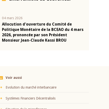
04 mars 2026
22 juillet 2026
Allocution d'ouverture du Comité de
Mot introduc
n
Politique Monétaire de la BCEAO du 4 mars
Claude Kassi
2026, prononcée par son Président
présentation
Monsieur Jean-Claude Kassi BROU
BCEAO
Voir aussi
Evolution du marché interbancaire
Systèmes Financiers Décentralisés