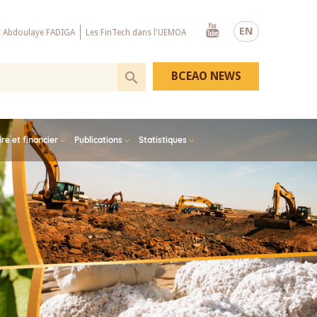
Youtube
EN
x Abdoulaye FADIGA
Les FinTech dans l'UEMOA
BCEAO NEWS
e et financier
Publications
Statistiques