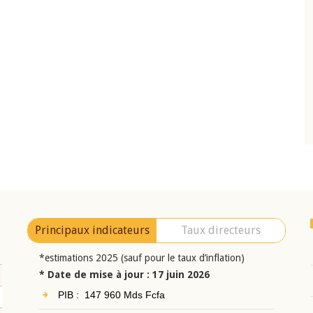
10 juin 2026
eur Jean-
Allocution d'ouverture du Comité de
a cérémonie de
Politique Monétaire de la BCEAO du 10 jui
uel 2025 de la
2026, prononcée par son Président
Monsieur Jean-Claude Kassi BROU
Principaux indicateurs
Taux directeurs
*estimations 2025 (sauf pour le taux d’inflation)
* Date de mise à jour : 17 juin 2026
PIB : 147 960 Mds Fcfa