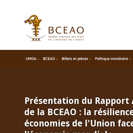
Skip
to
main
content
UMOA
BCEAO
Billets et pièces
Politique monétaire
Présentation du Rapport
de la BCEAO : la résilienc
économies de l'Union face