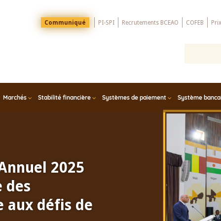
Menu
Communiqué
PI-SPI
Recrutements BCEAO
COFEB
Pri
Top
Marchés
Stabilité financière
Systèmes de paiement
Système bancair
 Annuel 2025
e des
 aux défis de