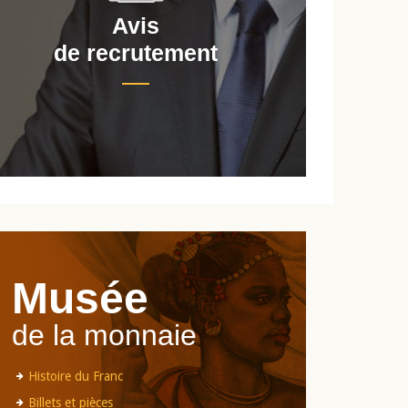
Avis
de recrutement
d
Musée
de la monnaie
Histoire du Franc
Billets et pièces