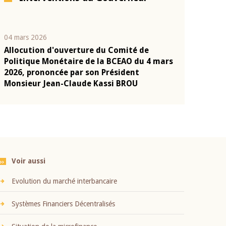
04 mars 2026
22 juillet 2026
Allocution d'ouverture du Comité de
Mot introduc
n
Politique Monétaire de la BCEAO du 4 mars
Claude Kassi
2026, prononcée par son Président
présentation
Monsieur Jean-Claude Kassi BROU
BCEAO
Voir aussi
Evolution du marché interbancaire
Systèmes Financiers Décentralisés