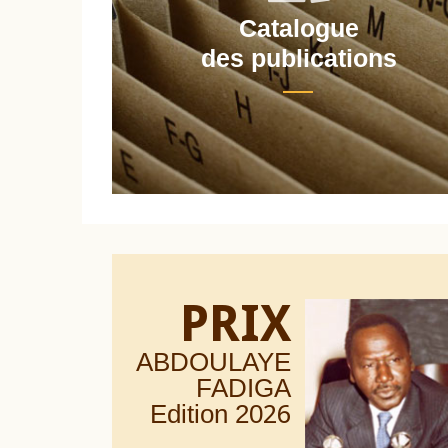
Catalogue
nt
des publications
PRIX
ABDOULAYE
FADIGA
Edition 20
26