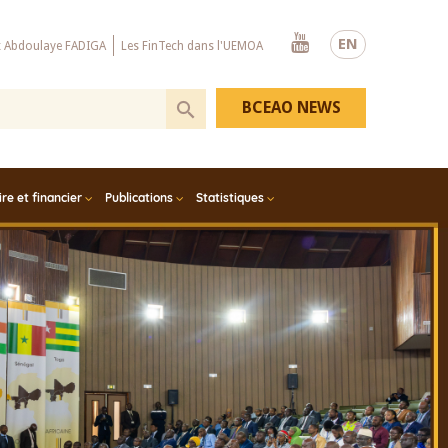
Youtube
EN
x Abdoulaye FADIGA
Les FinTech dans l'UEMOA
BCEAO NEWS
e et financier
Publications
Statistiques