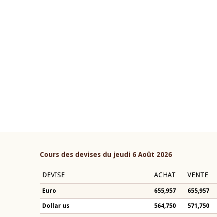
22 juillet 2026
ouverture du Comité de
Mot introductif du Gouvern
étaire de la BCEAO du 4 mars
Claude Kassi BROU lors de l
ée par son Président
présentation du rapport ann
n-Claude Kassi BROU
BCEAO
Cours des devises du jeudi 6 Août 2026
DEVISE
ACHAT
VENTE
Euro
655,957
655,957
Dollar us
564,750
571,750