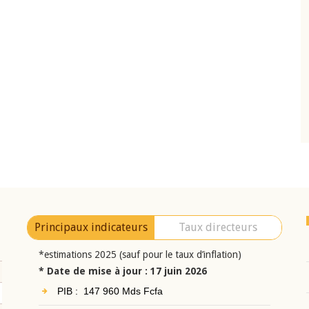
10 juin 2026
eur Jean-
Allocution d'ouverture du Comité de
a cérémonie de
Politique Monétaire de la BCEAO du 10 jui
uel 2025 de la
2026, prononcée par son Président
Monsieur Jean-Claude Kassi BROU
Principaux indicateurs
Taux directeurs
*estimations 2025 (sauf pour le taux d’inflation)
* Date de mise à jour : 17 juin 2026
PIB : 147 960 Mds Fcfa