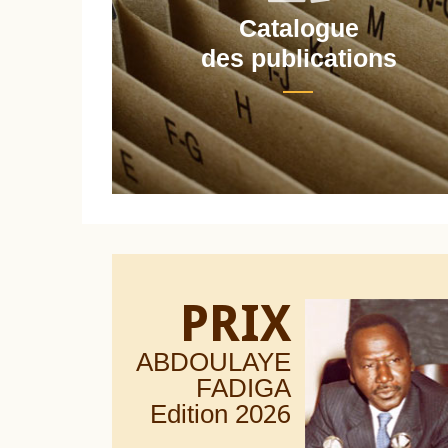
Catalogue
nt
des publications
PRIX
ABDOULAYE
FADIGA
Edition 20
26