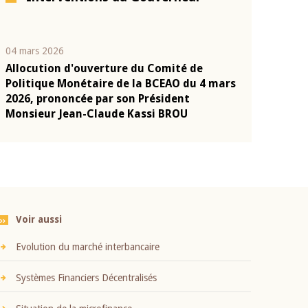
04 mars 2026
22 juillet 2026
Allocution d'ouverture du Comité de
Mot introduc
n
Politique Monétaire de la BCEAO du 4 mars
Claude Kassi
2026, prononcée par son Président
présentation
Monsieur Jean-Claude Kassi BROU
BCEAO
Voir aussi
Evolution du marché interbancaire
Systèmes Financiers Décentralisés