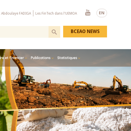
Youtube
EN
x Abdoulaye FADIGA
Les FinTech dans l'UEMOA
BCEAO NEWS
e et financier
Publications
Statistiques