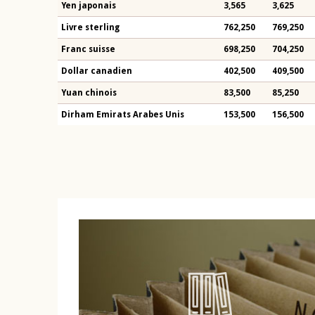
Yen japonais
3,565
3,625
Livre sterling
762,250
769,250
Franc suisse
698,250
704,250
Dollar canadien
402,500
409,500
Yuan chinois
83,500
85,250
Dirham Emirats Arabes Unis
153,500
156,500