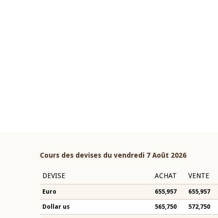
22 juillet 2026
ouverture du Comité de
Mot introductif du Gouvern
étaire de la BCEAO du 4 mars
Claude Kassi BROU lors de l
ée par son Président
présentation du rapport ann
n-Claude Kassi BROU
BCEAO
Cours des devises du vendredi 7 Août 2026
DEVISE
ACHAT
VENTE
Euro
655,957
655,957
Dollar us
565,750
572,750