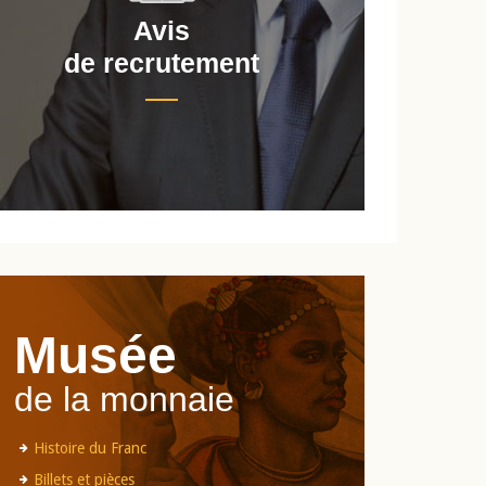
Avis
de recrutement
d
Musée
de la monnaie
Histoire du Franc
Billets et pièces