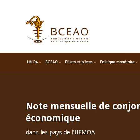
Skip
to
main
content
UMOA
BCEAO
Billets et pièces
Politique monétaire
Note mensuelle de conjo
économique
dans les pays de l'UEMOA