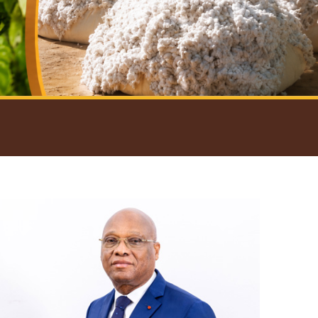
introductif du Gouverneur
Open
configuration
options