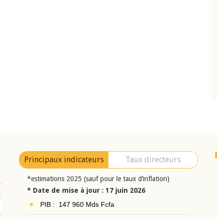
10 juin 2026
eur Jean-
Allocution d'ouverture du Comité de
a cérémonie de
Politique Monétaire de la BCEAO du 10 jui
uel 2025 de la
2026, prononcée par son Président
Monsieur Jean-Claude Kassi BROU
Principaux indicateurs
Taux directeurs
*estimations 2025 (sauf pour le taux d’inflation)
* Date de mise à jour : 17 juin 2026
PIB : 147 960 Mds Fcfa