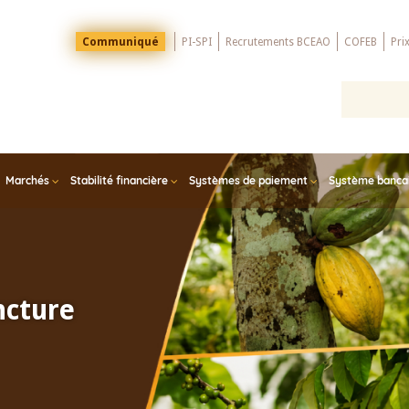
Menu
Communiqué
PI-SPI
Recrutements BCEAO
COFEB
Pri
Top
Marchés
Stabilité financière
Systèmes de paiement
Système bancair
ncture