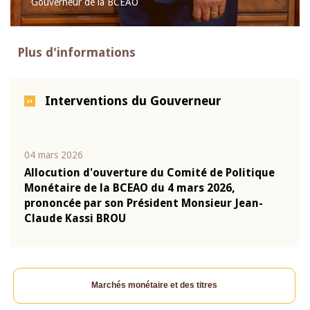
Gouverneur de la BCEAO
Plus d'informations
Interventions du Gouverneur
04 mars 2026
22 ju
que
Allocution d'ouverture du Comité de Politique
Mot 
Monétaire de la BCEAO du 4 mars 2026,
Kass
-
prononcée par son Président Monsieur Jean-
prés
Claude Kassi BROU
BCE
Marchés monétaire et des titres