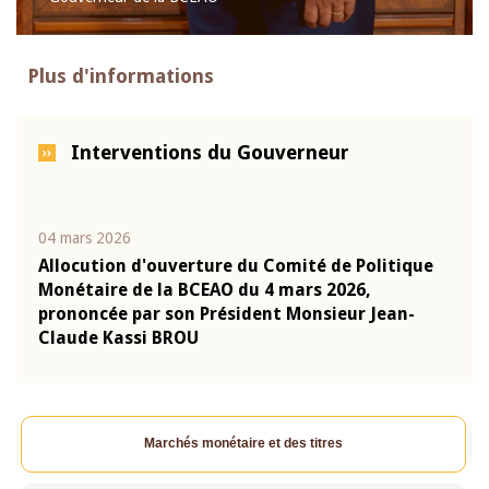
Plus d'informations
Interventions du Gouverneur
04 mars 2026
22 ju
que
Allocution d'ouverture du Comité de Politique
Mot 
Monétaire de la BCEAO du 4 mars 2026,
Kass
-
prononcée par son Président Monsieur Jean-
prés
Claude Kassi BROU
BCE
Marchés monétaire et des titres