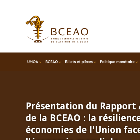
Skip
to
main
content
UMOA
BCEAO
Billets et pièces
Politique monétaire
Réunion semestrielle du
Consultatif Régional pour
subsaharienne du Conseil 