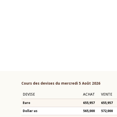
04 mars 2026
'ouverture du Comité de
Allocution d'ouverture du 
étaire de la BCEAO du 10 juin
Politique Monétaire de la 
cée par son Président
2026, prononcée par son Pr
n-Claude Kassi BROU
Monsieur Jean-Claude Kass
Cours des devises du mercredi 5 Août 2026
DEVISE
ACHAT
VENTE
Euro
655,957
655,957
Dollar us
565,000
572,000