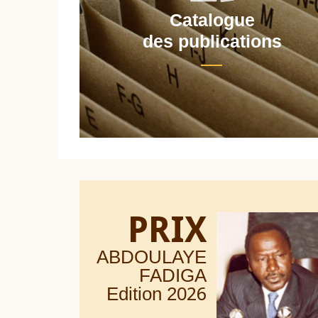
Catalogue
nt
des publications
PRIX
ABDOULAYE
FADIGA
Edition 20
26