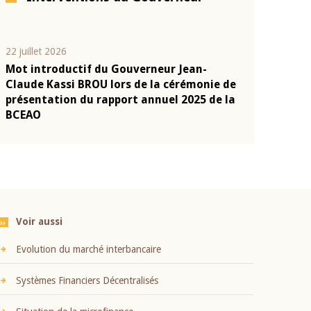
10 juin 2026
04 mars 2026
Allocution d'ouverture du Comité de
Allocution d
e
Politique Monétaire de la BCEAO du 10 juin
Politique Mo
a
2026, prononcée par son Président
2026, pronon
Monsieur Jean-Claude Kassi BROU
Monsieur Je
Voir aussi
Evolution du marché interbancaire
Systèmes Financiers Décentralisés