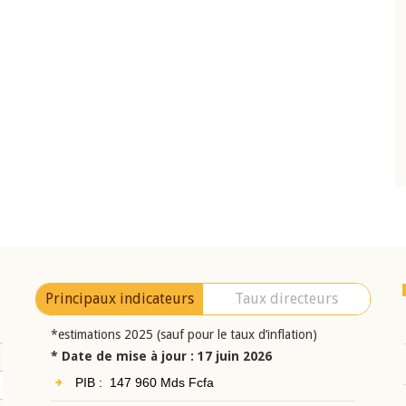
22 juillet 2026
Comité de
Mot introductif du Gouverneur Jean-
BCEAO du 4 mars
Claude Kassi BROU lors de la cérémonie d
ésident
présentation du rapport annuel 2025 de l
i BROU
BCEAO
Principaux indicateurs
Taux directeurs
*estimations 2025 (sauf pour le taux d’inflation)
* Date de mise à jour : 17 juin 2026
PIB : 147 960 Mds Fcfa