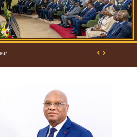
Open
configuration
options