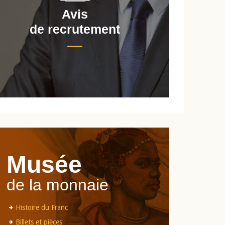
Avis
de recrutement
d
Musée
de la monnaie
Histoire du Franc
Billets et pièces