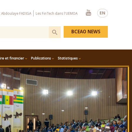
Youtube
EN
x Abdoulaye FADIGA
Les FinTech dans l'UEMOA
BCEAO NEWS
e et financier
Publications
Statistiques