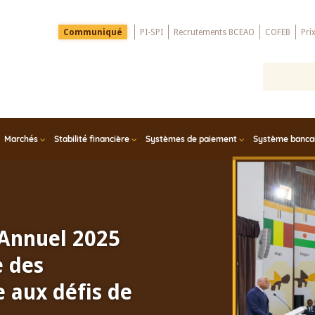
Menu
Communiqué
PI-SPI
Recrutements BCEAO
COFEB
Pri
Top
Marchés
Stabilité financière
Systèmes de paiement
Système bancair
 Groupe
 l'Afrique
de Stabilité