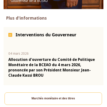
Gouverneur de la BCEAO
Plus d'informations
Interventions du Gouverneur
04 mars 2026
22 ju
que
Allocution d'ouverture du Comité de Politique
Mot 
Monétaire de la BCEAO du 4 mars 2026,
Kass
-
prononcée par son Président Monsieur Jean-
prés
Claude Kassi BROU
BCE
Marchés monétaire et des titres