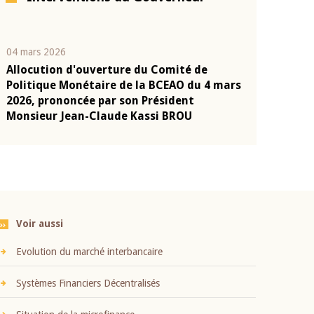
04 mars 2026
22 juillet 2026
Allocution d'ouverture du Comité de
Mot introduc
n
Politique Monétaire de la BCEAO du 4 mars
Claude Kassi
2026, prononcée par son Président
présentation
Monsieur Jean-Claude Kassi BROU
BCEAO
Voir aussi
Evolution du marché interbancaire
Systèmes Financiers Décentralisés