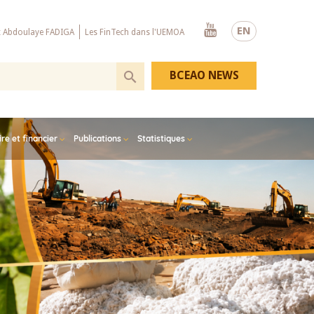
Youtube
EN
x Abdoulaye FADIGA
Les FinTech dans l'UEMOA
BCEAO NEWS
e et financier
Publications
Statistiques