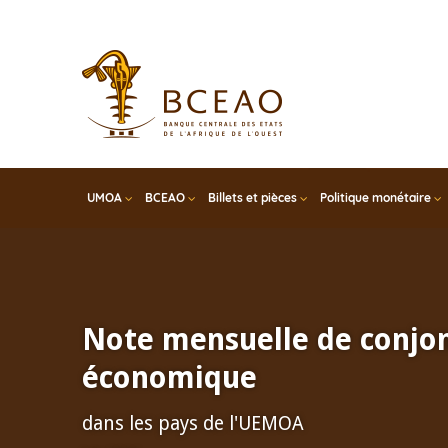
Skip
to
main
content
UMOA
BCEAO
Billets et pièces
Politique monétaire
Note mensuelle de conjo
économique
dans les pays de l'UEMOA