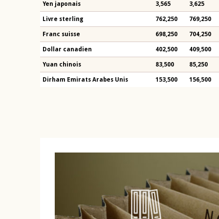
Yen japonais
3,565
3,625
Livre sterling
762,250
769,250
Franc suisse
698,250
704,250
Dollar canadien
402,500
409,500
Yuan chinois
83,500
85,250
Dirham Emirats Arabes Unis
153,500
156,500