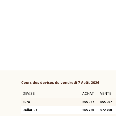
22 juillet 2026
ouverture du Comité de
Mot introductif du Gouvern
étaire de la BCEAO du 4 mars
Claude Kassi BROU lors de l
ée par son Président
présentation du rapport ann
n-Claude Kassi BROU
BCEAO
Cours des devises du vendredi 7 Août 2026
DEVISE
ACHAT
VENTE
Euro
655,957
655,957
Dollar us
565,750
572,750