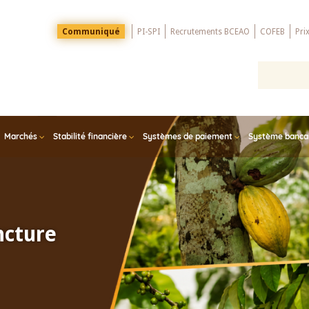
Menu
Communiqué
PI-SPI
Recrutements BCEAO
COFEB
Pri
Top
Marchés
Stabilité financière
Systèmes de paiement
Système bancair
ncture