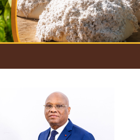
introductif du Gouverneur
Open
configuration
options