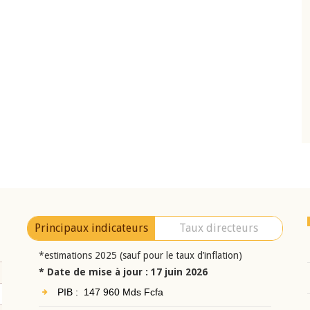
10 juin 2026
eur Jean-
Allocution d'ouverture du Comité de
a cérémonie de
Politique Monétaire de la BCEAO du 10 jui
uel 2025 de la
2026, prononcée par son Président
Monsieur Jean-Claude Kassi BROU
Principaux indicateurs
Taux directeurs
*estimations 2025 (sauf pour le taux d’inflation)
* Date de mise à jour : 17 juin 2026
PIB : 147 960 Mds Fcfa