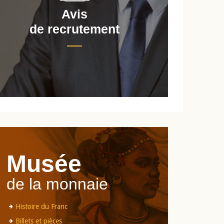
Avis
de recrutement
d
Musée
de la monnaie
Histoire du Franc
Billets et pièces