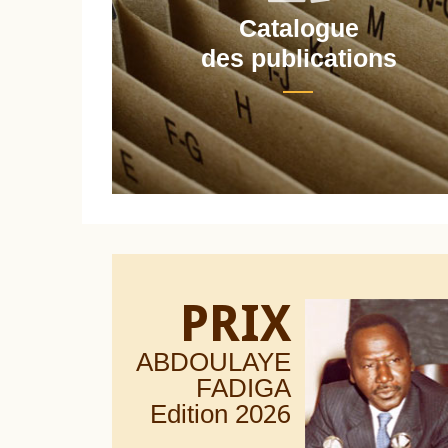
Catalogue
nt
des publications
PRIX
ABDOULAYE
FADIGA
Edition 20
26