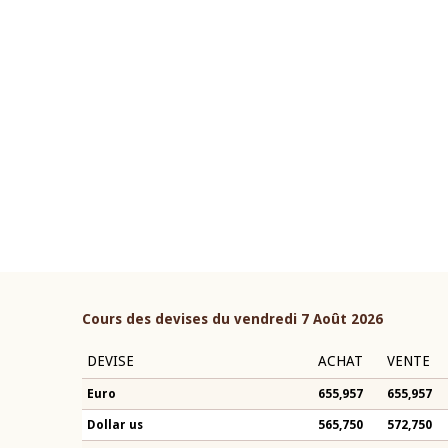
22 juillet 2026
ouverture du Comité de
Mot introductif du Gouvern
étaire de la BCEAO du 4 mars
Claude Kassi BROU lors de l
ée par son Président
présentation du rapport ann
n-Claude Kassi BROU
BCEAO
Cours des devises du vendredi 7 Août 2026
DEVISE
ACHAT
VENTE
Euro
655,957
655,957
Dollar us
565,750
572,750