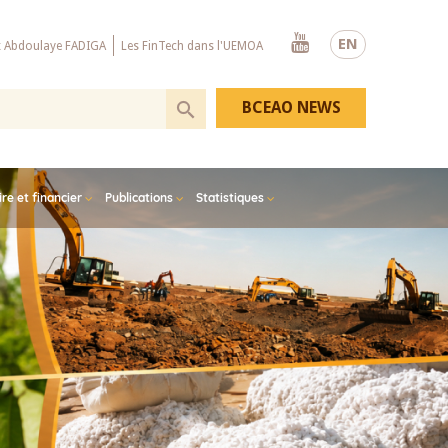
Youtube
EN
x Abdoulaye FADIGA
Les FinTech dans l'UEMOA
BCEAO NEWS
e et financier
Publications
Statistiques