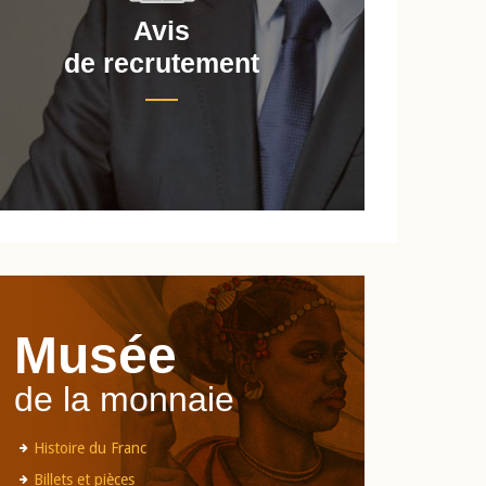
Avis
de recrutement
d
Musée
de la monnaie
Histoire du Franc
Billets et pièces