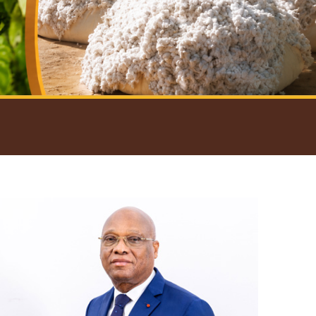
introductif du Gouverneur
Open
configuration
options