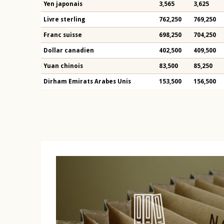
Yen japonais
3,565
3,625
Livre sterling
762,250
769,250
Franc suisse
698,250
704,250
Dollar canadien
402,500
409,500
Yuan chinois
83,500
85,250
Dirham Emirats Arabes Unis
153,500
156,500