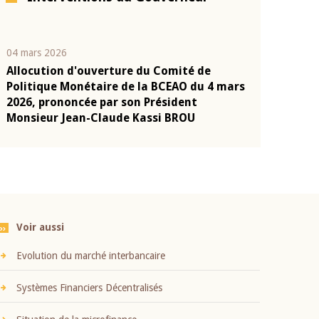
04 mars 2026
22 juillet 2026
Allocution d'ouverture du Comité de
Mot introduc
n
Politique Monétaire de la BCEAO du 4 mars
Claude Kassi
2026, prononcée par son Président
présentation
Monsieur Jean-Claude Kassi BROU
BCEAO
Voir aussi
Evolution du marché interbancaire
Systèmes Financiers Décentralisés