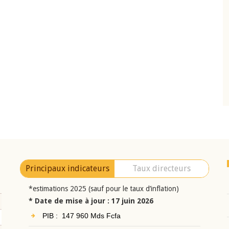
10 juin 2026
eur Jean-
Allocution d'ouverture du Comité de
a cérémonie de
Politique Monétaire de la BCEAO du 10 jui
uel 2025 de la
2026, prononcée par son Président
Monsieur Jean-Claude Kassi BROU
Principaux indicateurs
Taux directeurs
*estimations 2025 (sauf pour le taux d’inflation)
* Date de mise à jour : 17 juin 2026
PIB : 147 960 Mds Fcfa