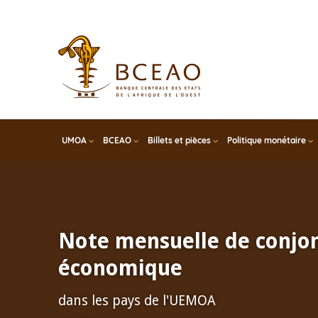
Skip
to
main
content
UMOA
BCEAO
Billets et pièces
Politique monétaire
Note mensuelle de conjo
économique
dans les pays de l'UEMOA