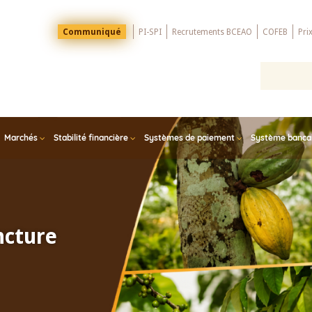
Menu
Communiqué
PI-SPI
Recrutements BCEAO
COFEB
Pri
Top
Marchés
Stabilité financière
Systèmes de paiement
Système bancair
ncture