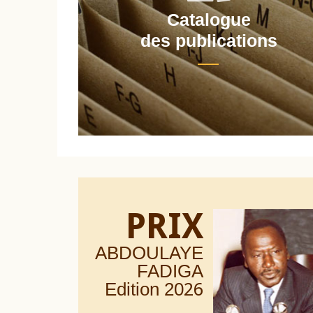
Catalogue
nt
des publications
PRIX
ABDOULAYE
FADIGA
Edition 20
26