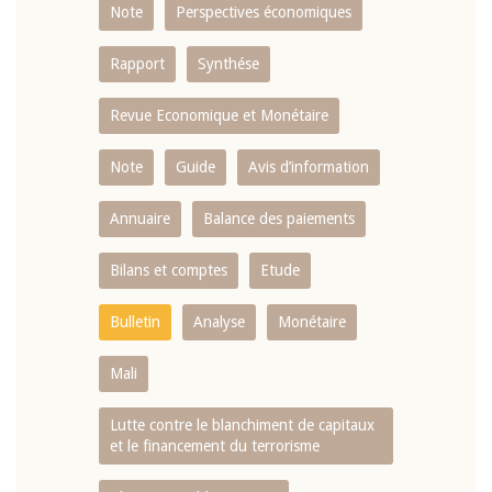
Note
Perspectives économiques
Rapport
Synthése
Revue Economique et Monétaire
Note
Guide
Avis d’information
Annuaire
Balance des paiements
Bilans et comptes
Etude
Bulletin
Analyse
Monétaire
Mali
Lutte contre le blanchiment de capitaux
et le financement du terrorisme