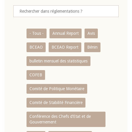
- Tous -
Annual Report
Avis
BCEAO
BCEAO Report
Bénin
bulletin mensuel des statistiques
COFEB
Comité de Politique Monétaire
Comité de Stabilité Financière
Conférence des Chefs d’Etat et de
Gouvernement