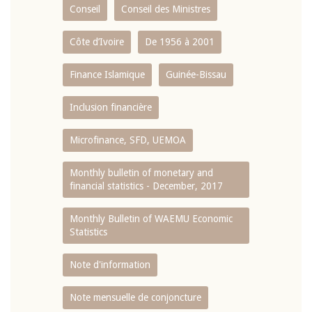
Conseil
Conseil des Ministres
Côte d’Ivoire
De 1956 à 2001
Finance Islamique
Guinée-Bissau
Inclusion financière
Microfinance, SFD, UEMOA
Monthly bulletin of monetary and
financial statistics - December, 2017
Monthly Bulletin of WAEMU Economic
Statistics
Note d'information
Note mensuelle de conjoncture