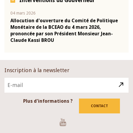
Interventions du Gouverneur
04 mars 2026
22 ju
que
Allocution d'ouverture du Comité de Politique
Mot 
Monétaire de la BCEAO du 4 mars 2026,
Kass
-
prononcée par son Président Monsieur Jean-
prés
Claude Kassi BROU
BCE
Inscription à la newsletter
Plus d'informations ?
CONTACT
Youtube