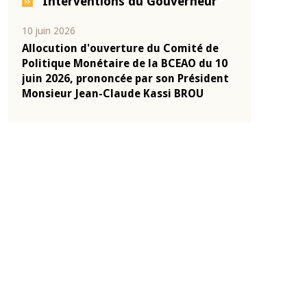
Interventions du Gouverneur
04 mars 2026
22 juillet 2026
e
Allocution d'ouverture du Comité de
Mot introduc
 10
Politique Monétaire de la BCEAO du 4
Claude Kassi
ent
mars 2026, prononcée par son Président
de présentat
Monsieur Jean-Claude Kassi BROU
de la BCEAO