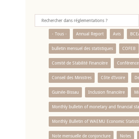
- Tous -
Annual Report
Avis
BCE
bulletin mensuel des statistiques
COFEB
Comité de Stabilité Financière
Conférence
Conseil des Ministres
Côte d’Ivoire
De
Guinée-Bissau
Inclusion financière
Mi
Monthly bulletin of monetary and financial st
Monthly Bulletin of WAEMU Economic Statisti
Note mensuelle de conjoncture
Notes