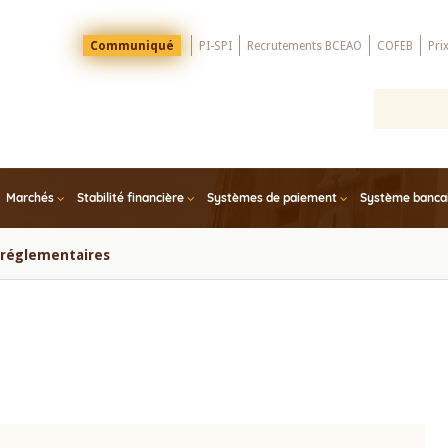
Menu
Communiqué
PI-SPI
Recrutements BCEAO
COFEB
Pri
Top
Marchés
Stabilité financière
Systèmes de paiement
Système bancair
s réglementaires