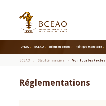
Skip
to
main
content
UMOA
BCEAO
Billets et pièces
Politique monétaire
Fil
BCEAO
Stabilité financière
Voir tous les texte
d'Ariane
Réglementations