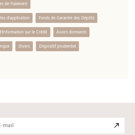
es de Paiement
tes d’application
Fonds de Garantie des Dépôts
’Information sur le Crédit
Avoirs dormants
anque
Divers
Dispositif prudentiel