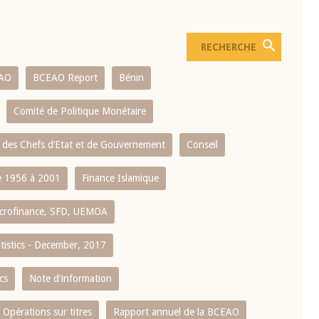
AO
BCEAO Report
Bénin
Comité de Politique Monétaire
 des Chefs d’Etat et de Gouvernement
Conseil
 1956 à 2001
Finance Islamique
crofinance, SFD, UEMOA
atistics - December, 2017
cs
Note d'information
Opérations sur titres
Rapport annuel de la BCEAO