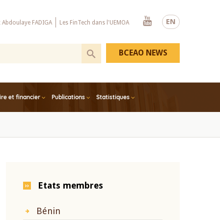
Youtube
EN
x Abdoulaye FADIGA
Les FinTech dans l'UEMOA
BCEAO NEWS
e et financier
Publications
Statistiques
Etats membres
Bénin