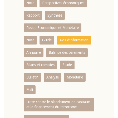
Note
Perspectives économiques
Rapport
Synthése
Revue Economique et Monétaire
Note
Guide
Avis d’information
Annuaire
Balance des paiements
Bilans et comptes
Etude
Bulletin
Analyse
Monétaire
Mali
Lutte contre le blanchiment de capitaux
et le financement du terrorisme