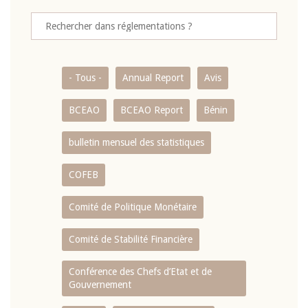
- Tous -
Annual Report
Avis
BCEAO
BCEAO Report
Bénin
bulletin mensuel des statistiques
COFEB
Comité de Politique Monétaire
Comité de Stabilité Financière
Conférence des Chefs d’Etat et de
Gouvernement