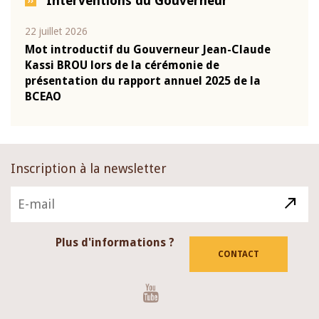
Interventions du Gouverneur
22 juillet 2026
10 ju
que
Mot introductif du Gouverneur Jean-Claude
Allo
Kassi BROU lors de la cérémonie de
Moné
-
présentation du rapport annuel 2025 de la
pron
BCEAO
Clau
Inscription à la newsletter
Plus d'informations ?
CONTACT
Youtube