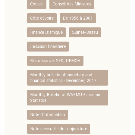
Conseil
Conseil des Ministres
Côte d’Ivoire
De 1956 à 2001
Finance Islamique
Guinée-Bissau
Inclusion financière
Microfinance, SFD, UEMOA
Monthly bulletin of monetary and
financial statistics - December, 2017
Monthly Bulletin of WAEMU Economic
Statistics
Note d'information
Note mensuelle de conjoncture