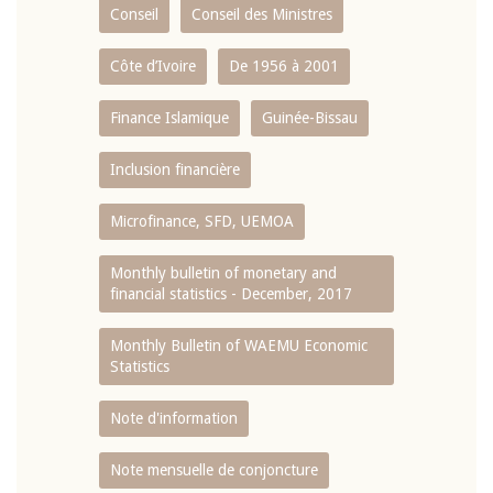
Conseil
Conseil des Ministres
Côte d’Ivoire
De 1956 à 2001
Finance Islamique
Guinée-Bissau
Inclusion financière
Microfinance, SFD, UEMOA
Monthly bulletin of monetary and
financial statistics - December, 2017
Monthly Bulletin of WAEMU Economic
Statistics
Note d'information
Note mensuelle de conjoncture