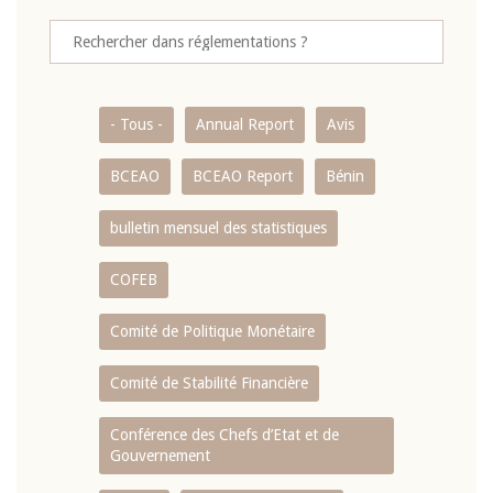
- Tous -
Annual Report
Avis
BCEAO
BCEAO Report
Bénin
bulletin mensuel des statistiques
COFEB
Comité de Politique Monétaire
Comité de Stabilité Financière
Conférence des Chefs d’Etat et de
Gouvernement