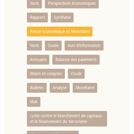
Note
Perspectives économiques
Rapport
Synthése
Revue Economique et Monétaire
Note
Guide
Avis d’information
Annuaire
Balance des paiements
Bilans et comptes
Etude
Bulletin
Analyse
Monétaire
Mali
Lutte contre le blanchiment de capitaux
et le financement du terrorisme