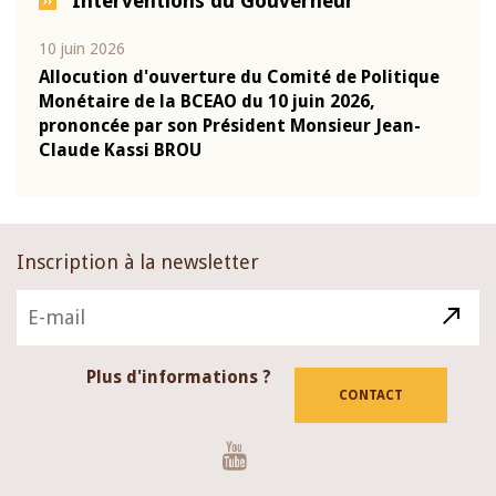
Interventions du Gouverneur
10 juin 2026
04 m
e
Allocution d'ouverture du Comité de Politique
Allo
Monétaire de la BCEAO du 10 juin 2026,
Moné
prononcée par son Président Monsieur Jean-
pron
Claude Kassi BROU
Clau
Inscription à la newsletter
Plus d'informations ?
CONTACT
Youtube