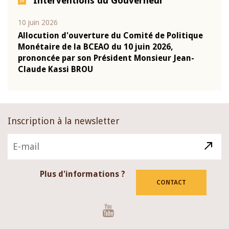
Interventions du Gouverneur
10 juin 2026
04 m
e
Allocution d'ouverture du Comité de Politique
Allo
Monétaire de la BCEAO du 10 juin 2026,
Moné
prononcée par son Président Monsieur Jean-
pron
Claude Kassi BROU
Clau
Inscription à la newsletter
Plus d'informations ?
CONTACT
Youtube