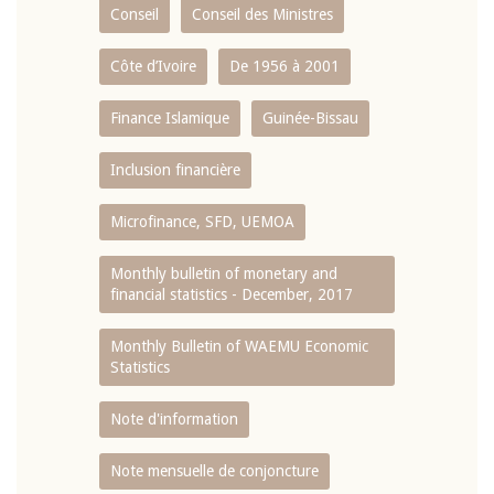
Conseil
Conseil des Ministres
Côte d’Ivoire
De 1956 à 2001
Finance Islamique
Guinée-Bissau
Inclusion financière
Microfinance, SFD, UEMOA
Monthly bulletin of monetary and
financial statistics - December, 2017
Monthly Bulletin of WAEMU Economic
Statistics
Note d'information
Note mensuelle de conjoncture