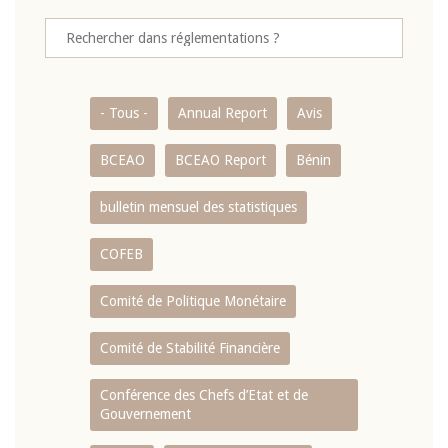
- Tous -
Annual Report
Avis
BCEAO
BCEAO Report
Bénin
bulletin mensuel des statistiques
COFEB
Comité de Politique Monétaire
Comité de Stabilité Financière
Conférence des Chefs d’Etat et de
Gouvernement