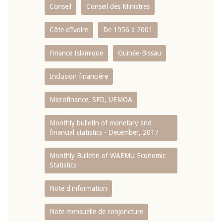
Conseil
Conseil des Ministres
Côte d’Ivoire
De 1956 à 2001
Finance Islamique
Guinée-Bissau
Inclusion financière
Microfinance, SFD, UEMOA
Monthly bulletin of monetary and
financial statistics - December, 2017
Monthly Bulletin of WAEMU Economic
Statistics
Note d'information
Note mensuelle de conjoncture