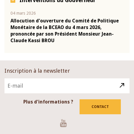
Interventions du Gouverneur
04 mars 2026
22 ju
que
Allocution d'ouverture du Comité de Politique
Mot 
Monétaire de la BCEAO du 4 mars 2026,
Kass
-
prononcée par son Président Monsieur Jean-
prés
Claude Kassi BROU
BCE
Inscription à la newsletter
Plus d'informations ?
CONTACT
Youtube