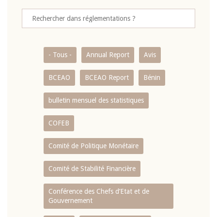
- Tous -
Annual Report
Avis
BCEAO
BCEAO Report
Bénin
bulletin mensuel des statistiques
COFEB
Comité de Politique Monétaire
Comité de Stabilité Financière
Conférence des Chefs d’Etat et de
Gouvernement