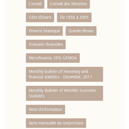
Conseil
Conseil des Ministres
Côte d’Ivoire
De 1956 à 2001
Finance Islamique
Guinée-Bissau
Inclusion financière
Microfinance, SFD, UEMOA
Monthly bulletin of monetary and
financial statistics - December, 2017
Monthly Bulletin of WAEMU Economic
Statistics
Note d'information
Note mensuelle de conjoncture