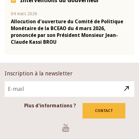
Interventions du Gouverneur
04 mars 2026
22 ju
que
Allocution d'ouverture du Comité de Politique
Mot 
Monétaire de la BCEAO du 4 mars 2026,
Kass
-
prononcée par son Président Monsieur Jean-
prés
Claude Kassi BROU
BCE
Inscription à la newsletter
Plus d'informations ?
CONTACT
Youtube