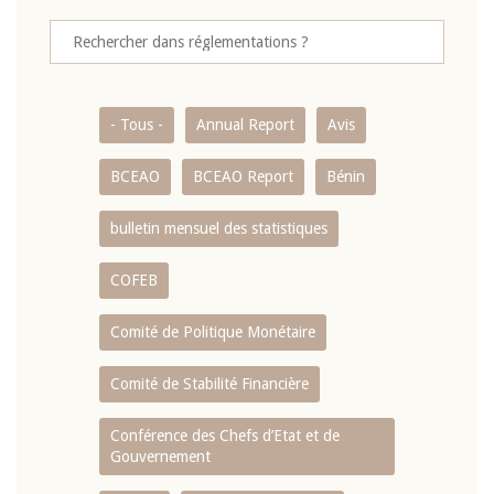
- Tous -
Annual Report
Avis
BCEAO
BCEAO Report
Bénin
bulletin mensuel des statistiques
COFEB
Comité de Politique Monétaire
Comité de Stabilité Financière
Conférence des Chefs d’Etat et de
Gouvernement