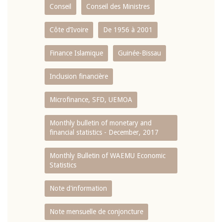
Conseil
Conseil des Ministres
Côte d’Ivoire
De 1956 à 2001
Finance Islamique
Guinée-Bissau
Inclusion financière
Microfinance, SFD, UEMOA
Monthly bulletin of monetary and
financial statistics - December, 2017
Monthly Bulletin of WAEMU Economic
Statistics
Note d'information
Note mensuelle de conjoncture