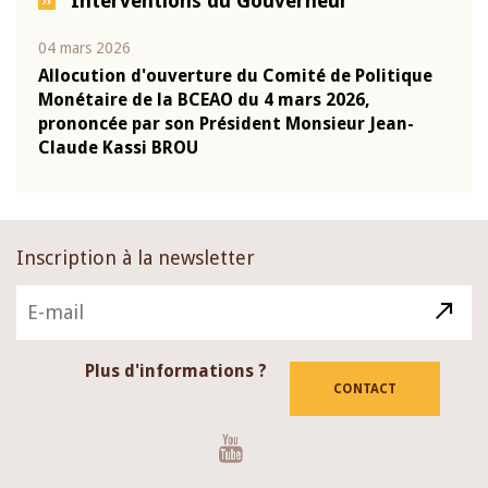
Interventions du Gouverneur
04 mars 2026
22 ju
que
Allocution d'ouverture du Comité de Politique
Mot 
Monétaire de la BCEAO du 4 mars 2026,
Kass
-
prononcée par son Président Monsieur Jean-
prés
Claude Kassi BROU
BCE
Inscription à la newsletter
Plus d'informations ?
CONTACT
Youtube